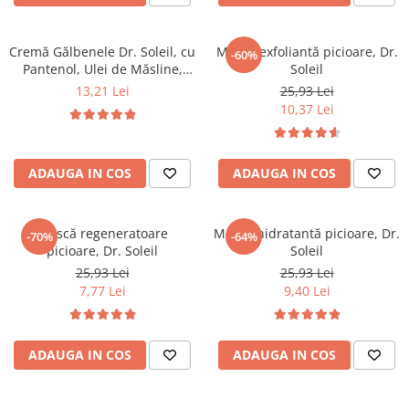
Cremă Gălbenele Dr. Soleil, cu
Mască exfoliantă picioare, Dr.
-60%
Pantenol, Ulei de Măsline,
Soleil
Colagen Marin și Ulei din
13,21 Lei
25,93 Lei
Sâmburi de Struguri, 50 ml,
10,37 Lei
Dr. Soleil
ADAUGA IN COS
ADAUGA IN COS
Mască regeneratoare
Mască hidratantă picioare, Dr.
-70%
-64%
picioare, Dr. Soleil
Soleil
25,93 Lei
25,93 Lei
7,77 Lei
9,40 Lei
ADAUGA IN COS
ADAUGA IN COS