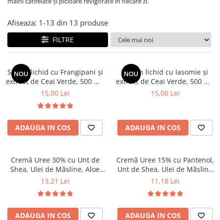
mâini catifelate și picioare revigorate în fiecare zi.
Afiseaza:
1-
13
din
13
produse
FILTRE
Săpun lichid cu Frangipani și
Săpun lichid cu Iasomie și
NOU
NOU
extract de Ceai Verde, 500 ml,
extract de Ceai Verde, 500 ml,
Dr. Soleil
Dr. Soleil
15,00 Lei
15,00 Lei
ADAUGA IN COS
ADAUGA IN COS
Cremă Uree 30% cu Unt de
Cremă Uree 15% cu Pantenol,
Shea, Ulei de Măsline, Aloe
Unt de Shea, Ulei de Măsline
Vera și Extract de Lavandă, 50
și Aloe Vera, 50 ml, Dr. Soleil
13,21 Lei
11,18 Lei
ml, Dr. Soleil
ADAUGA IN COS
ADAUGA IN COS