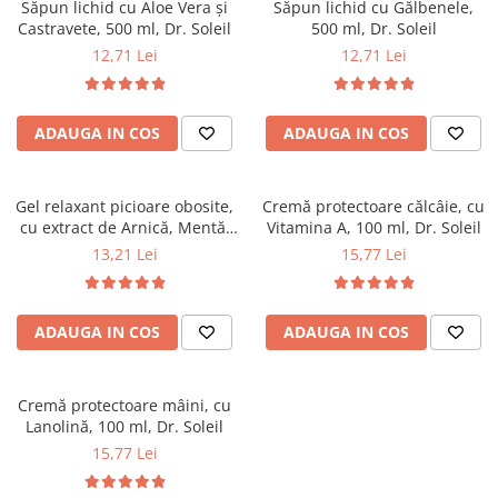
Săpun lichid cu Aloe Vera și
Săpun lichid cu Gălbenele,
Castravete, 500 ml, Dr. Soleil
500 ml, Dr. Soleil
12,71 Lei
12,71 Lei
ADAUGA IN COS
ADAUGA IN COS
Gel relaxant picioare obosite,
Cremă protectoare călcâie, cu
cu extract de Arnică, Mentă,
Vitamina A, 100 ml, Dr. Soleil
Rozmarin și Lavandă, 100 ml,
13,21 Lei
15,77 Lei
Dr. Soleil
ADAUGA IN COS
ADAUGA IN COS
Cremă protectoare mâini, cu
Lanolină, 100 ml, Dr. Soleil
15,77 Lei