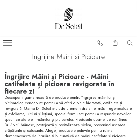
Ingrijire Maini si Picioare
Îngrijire Mâini și Picioare - Mâini
catifelate și picioare revigorate în
fiecare zi
Descoperiți gama noastră de produse pentru îngrijirea mâinilor și
picioarelor, concepute pentru a vă oferi o piele hidratată, catifelată și
revigorată. Gama Dr. Soleil include creme hidratante, măști regeneratoare
și exfoliante, uleiuri și loțiuni, special formulate pentru a răspunde nevoilor
specifice ale pielii mâinilor și picioarelor. Produsele cosmetice românești
Dr. Soleil hrănesc, protejează și revitalizează pielea, prevenind uscarea,
crăpăturile și calusurile. Alegeți produsele potrivite pentru rutina
dumneavoastră de îngrijire și bucurați-vă de mâini catifelate și picioare