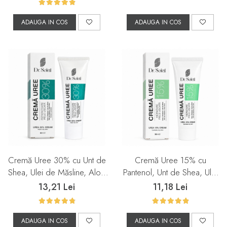
ADAUGA IN COS
ADAUGA IN COS
Cremă Uree 30% cu Unt de
Cremă Uree 15% cu
Shea, Ulei de Măsline, Aloe
Pantenol, Unt de Shea, Ulei
Vera și Extract de Lavandă,
de Măsline și Aloe Vera, 50
13,21 Lei
11,18 Lei
50 ml, Dr. Soleil
ml, Dr. Soleil
ADAUGA IN COS
ADAUGA IN COS