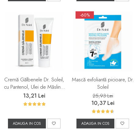
-60%
Cremă Gălbenele Dr. Soleil,
Mască exfoliantă picioare, Dr.
cu Pantenol, Ulei de Măsline,
Soleil
Colagen Marin și Ulei din
13,21 Lei
25,93 Lei
Sâmburi de Struguri, 50 ml,
10,37 Lei
Dr. Soleil
ADAUGA IN COS
ADAUGA IN COS