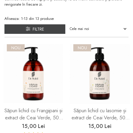
revigorate în fiecare zi.
Afiseaza:
1-
13
din
13
produse
FILTRE
NOU
NOU
Săpun lichid cu Frangipani și
Săpun lichid cu Iasomie și
extract de Ceai Verde, 500
extract de Ceai Verde, 500
ml, Dr. Soleil
ml, Dr. Soleil
15,00 Lei
15,00 Lei