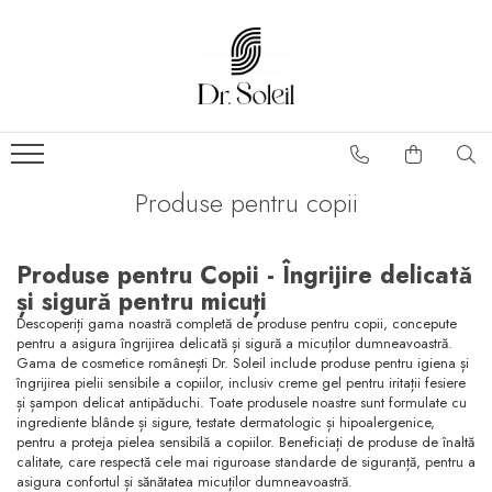
Produse pentru copii
Produse pentru Copii - Îngrijire delicată
și sigură pentru micuți
Descoperiți gama noastră completă de produse pentru copii, concepute
pentru a asigura îngrijirea delicată și sigură a micuților dumneavoastră.
Gama de cosmetice românești Dr. Soleil include produse pentru igiena și
îngrijirea pielii sensibile a copiilor, inclusiv creme gel pentru iritații fesiere
și șampon delicat antipăduchi. Toate produsele noastre sunt formulate cu
ingrediente blânde și sigure, testate dermatologic și hipoalergenice,
pentru a proteja pielea sensibilă a copiilor. Beneficiați de produse de înaltă
calitate, care respectă cele mai riguroase standarde de siguranță, pentru a
asigura confortul și sănătatea micuților dumneavoastră.