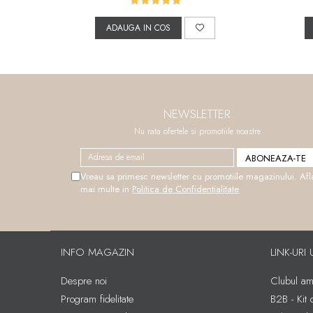
ADAUGA IN COS
NEWSLETTER
Nu rata ofertele si promotiile noastre
Vreau sa primesc newsletter cu promotiile magazinului. Afl
mai multe in
Politica de Confidentialitate
INFO MAGAZIN
LINK-URI 
Despre noi
Clubul amb
Program fidelitate
B2B - Kit