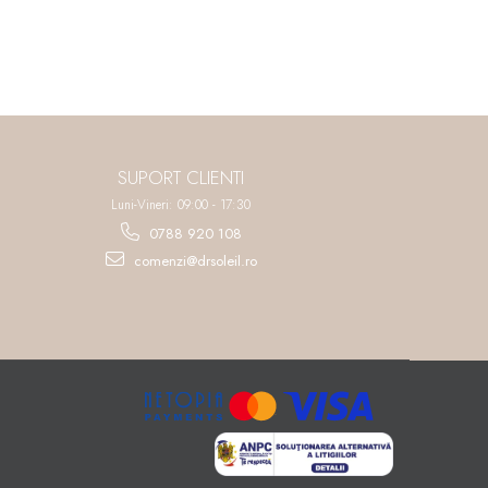
SUPORT CLIENTI
Luni-Vineri: 09:00 - 17:30
0788 920 108
comenzi@drsoleil.ro