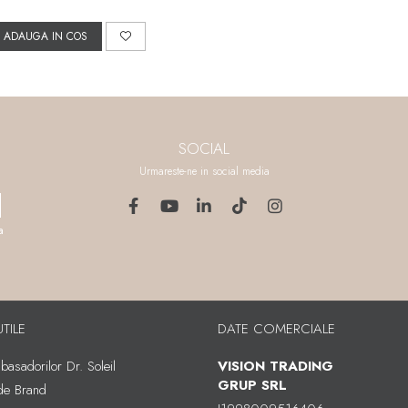
ADAUGA IN COS
SOCIAL
Urmareste-ne in social media
a
UTILE
DATE COMERCIALE
asadorilor Dr. Soleil
VISION TRADING
GRUP SRL
 de Brand