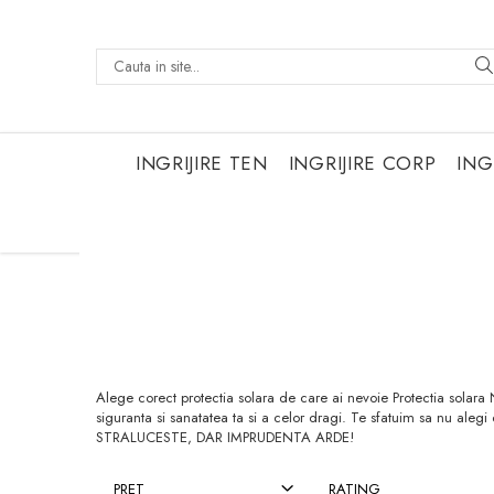
INGRIJIRE TEN
INGRIJIRE CORP
ING
Alege corect protectia solara de care ai nevoie Protectia solara
siguranta si sanatatea ta si a celor dragi. Te sfatuim sa nu al
STRALUCESTE, DAR IMPRUDENTA ARDE!
PRET
RATING