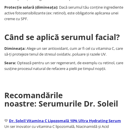
Protecție solară (dimineața):
Dacă serumul tău conține ingrediente
active fotosensibilizante (ex: retinol), este obligatorie aplicarea unei
creme cu SPF.
Când se aplică serumul facial?
Dimineața:
Alege un ser antioxidant, cum ar fi cel cu vitamina C, care
să-ți protejeze tenul de stresul oxidativ, poluare și razele UV.
Seara:
Optează pentru un ser regenerant, de exemplu cu retinol, care
susține procesul natural de refacere a pielii pe timpul nopții.
Recomandările
noastre: Serumurile Dr. Soleil
💛
Dr. Soleil Vitamina C Lipozomală 10% Ultra Hydrating Serum
Un ser inovator cu vitamina C lipozomală, Niacinamidă și Acid