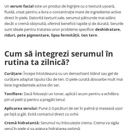
Un
serum facial
este un produs de îngrijire cu o textură ușoară,
fluidă, creat pentru a livra o concentrație mare de ingrediente active
direct în piele. Datorită texturii sale, serumul pătrunde mai adânc
decât o cremă obișnuită, oferind beneficii rapide și de durată. Serurile
sunt ideale pentru tratarea unor probleme specifice:
deshidratare,
riduri, pete pigmentare, lipsa fermității, ten tern
.
Cum să integrezi serumul în
rutina ta zilnică?
Curățare:
Începe întotdeauna cu un demachiant blând sau gel de
curățare adaptat tipului tău de ten. O piele curată absoarbe mult mai
bine ingredientele active din ser.
Tonifiere:
Dacă folosești un toner, aplică-l acum pentru a echilibra
pH-ul pielii și pentru a pregăti tenul.
Aplicarea serului:
Pune 2-3 picături de ser în palmă și masează ușor
pe față și gât. Evită contactul direct cu ochii.
Cremă hidratantă:
Serumul nu înlocuiește crema. Crema va sigila
serul în piele și va asigura hidratarea optimă.