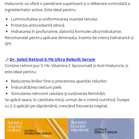
Hialuronic ce oferă o penetrare superioară și o eliberare controlată a
ingredientelor active. Este ideal pentru:
Luminozitatea și uniformizarea nuanței tenului.
Protecția antioxidantă zilnică.
Hidratarea în profunzime, datorită formulei ultra-hidratante.
Recomandat pentru aplicare dimineața, înainte de crema hidratantă și
SPF.
🌙
Dr. Soleil Retinol 0.1% Ultra Rebuilt Serum
Conține retinol pur 0.1%, Vitamina C lipozomală și Acid Hialuronic și
este ideal pentru:
Reducerea liniilor fine și prevenirea apariției ridurilor.
Îmbunătățirea texturii pielii.
Stimularea reînnoirii celulare și susținerea fermității.
Se aplică seara, în cantitate mică, urmat de o cremă nutritivă. Începe
cu 2-3 aplicări pe săptămână, crescând frecvența treptat.