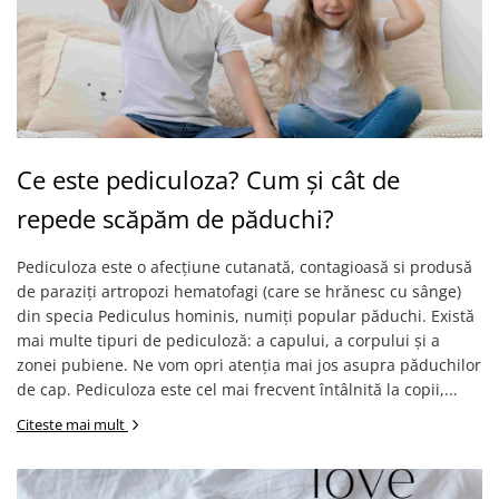
Ce este pediculoza? Cum și cât de
repede scăpăm de păduchi?
Pediculoza este o afecțiune cutanată, contagioasă si produsă
de paraziți artropozi hematofagi (care se hrănesc cu sânge)
din specia Pediculus hominis, numiți popular păduchi. Există
mai multe tipuri de pediculoză: a capului, a corpului și a
zonei pubiene. Ne vom opri atenția mai jos asupra păduchilor
de cap. Pediculoza este cel mai frecvent întâlnită la copii,...
Citeste mai mult