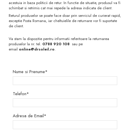
acestuia in baza politicii de retur. In functie de situatie, produsul va fi
schimbat si retrimis cat mai repede la adresa indicata de client.
Returul produselor se poate face doar prin serviciul de curierat rapid,
exceptie Posta Romana, iar cheltuielile de returnare vor fi suportate
de client.
Va stam la dispozitie pentru informatii referitoare la returnarea
produselor la nr. tel.
0788 920 108
sau pe
email
online@drsoleil.ro
.
Nume si Prenume*
Telefon*
Adresa de Email*