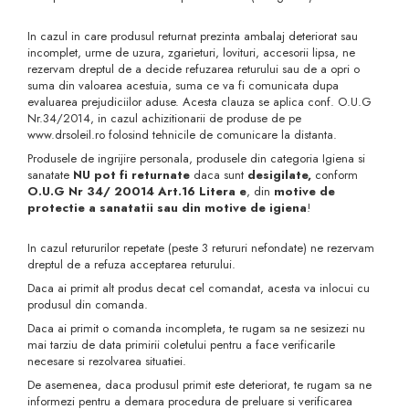
In cazul in care produsul returnat prezinta ambalaj deteriorat sau
incomplet, urme de uzura, zgarieturi, lovituri, accesorii lipsa, ne
rezervam dreptul de a decide refuzarea returului sau de a opri o
suma din valoarea acestuia, suma ce va fi comunicata dupa
evaluarea prejudiciilor aduse. Acesta clauza se aplica conf. O.U.G
Nr.34/2014, in cazul achizitionarii de produse de pe
www.drsoleil.ro folosind tehnicile de comunicare la distanta.
Produsele de ingrijire personala, produsele din categoria Igiena si
sanatate
NU pot fi returnate
daca sunt
desigilate,
conform
O.U.G Nr 34/ 20014 Art.16 Litera e
, din
motive de
protectie a sanatatii sau din motive de igiena
!
In cazul retururilor repetate (peste 3 retururi nefondate) ne rezervam
dreptul de a refuza acceptarea returului.
Daca ai primit alt produs decat cel comandat, acesta va inlocui cu
produsul din comanda.
Daca ai primit o comanda incompleta, te rugam sa ne sesizezi nu
mai tarziu de data primirii coletului pentru a face verificarile
necesare si rezolvarea situatiei.
De asemenea, daca produsul primit este deteriorat, te rugam sa ne
informezi pentru a demara procedura de preluare si verificarea