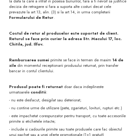
la data la care a intrat in posesia bunurilor, fara a fi nevoit sa justifice
decizia de retragere si fara a suporta alte costuri decat cele
prevazute la art.13, alin. (3) si la art.14, in urma completarii
Formularului de Retur
.
Costul de retur al produselor este suportat de client.
Returul se face prin curier la adresa Str. Macului 17, loc.
Chitila, jud. Ilfov.
Rambursarea sumei
primite se face in termen de maxim
14 de
zile
din momentul receptionarii produsului returnat, prin transfer
bancar in contul clientului.
Produsul poate fi returnat
doar daca indeplineste
urmatoarele
conditii
:
- nu este desfacut, desigilat sau deteriorat;
- nu contine urme de utilizare (pete, zgarieturi, lovituri, rupturi etc.)
- este impachetat corespunzator pentru transport, cu toate accesoriile
primite si etichetele intacte;
- include si cadourile primite sau toate produsele care fac obiectul
unui pachet sau a unei oferte promotionale (1+1 gratuit)