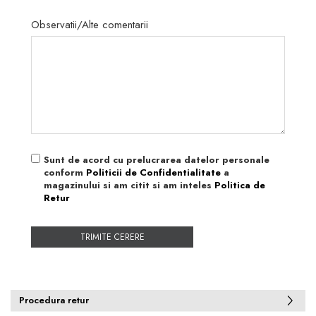
Observatii/Alte comentarii
Sunt de acord cu prelucrarea datelor personale
conform
Politicii de Confidentialitate
a
magazinului si am citit si am inteles
Politica de
Retur
Procedura retur