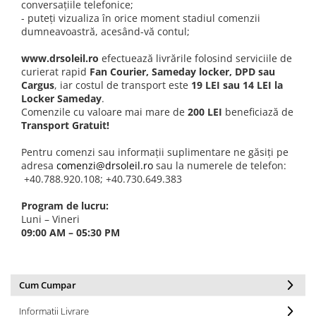
conversațiile telefonice;
- puteți vizualiza în orice moment stadiul comenzii
dumneavoastră, acesând-vă contul;
www.drsoleil.ro
efectuează livrările folosind serviciile de
curierat rapid
Fan Courier, Sameday locker, DPD sau
Cargus
, iar costul de transport este
19 LEI sau 14 LEI la
Locker Sameday
.
Comenzile cu valoare mai mare de
200 LEI
beneficiază de
Transport Gratuit!
Pentru comenzi sau informații suplimentare ne găsiți pe
adresa
comenzi@drsoleil.ro
sau la numerele de telefon:
+40.788.920.108; +40.730.649.383
Program de lucru:
Luni – Vineri
09:00 AM – 05:30 PM
Cum Cumpar
Informatii Livrare