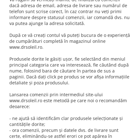
dacă adresa de email, adresa de livrare sau numărul de
telefon sunt scrise corect, în caz contrar nu veți primi
informare despre statusul comenzii, iar comandă dvs. nu
va putea ajunge la adresa solicitată.
După ce vă creați contul vă puteți bucura de o experiență
de cumpărături completă în magazinul online
www.drsoleil.ro.
Produsele dorite le găsiți ușor, fie selectând din meniul
principal categoria care va interesează, fie căutând după
nume, folosind bara de căutare în partea de sus a
paginii. Dacă dați click pe produs se vor afișa informațiile
detaliate și poza produsului.
Lansarea comenzii prin intermediul site-ului
www.drsoleil.ro este metodă pe care noi o recomandăm
deoarece:
- ne ajută să identificăm clar produsele selecționate și
cantitățile dorite;
- ora comenzii, precum și datele dvs. de livrare sunt
certe, eliminându-se astfel erori ce pot apărea în