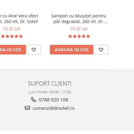
cu Aloe Vera efect
Șampon cu Mușețel pentru
t, 260 ml, Dr. Soleil
păr degradat, 260 ml, Dr.
Soleil
19,32 Lei
19,32 Lei
GA IN COS
ADAUGA IN COS
SUPORT CLIENTI
Luni-Vineri: 09:00 - 17:30
0788 920 108
comenzi@drsoleil.ro