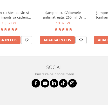
 cu Mesteacăn și
Șampon cu Gălbenele
Șampon 
 împotriva căderii
antimătreață, 260 ml, Dr.
tonifian
, 260 ml, Dr. Soleil
Soleil
19,32 Lei
19,32 Lei
A IN COS
ADAUGA IN COS
ADAU
SOCIAL
Urmareste-ne in social media