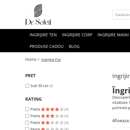
INGRIJIRE TEN
INGRIJIRE CORP
INGRIJIRE MAINI
PRODUSE CADOU
BLOG
Home /
Ingrijire Par
Ingriji
PRET
Sub 50 Lei
(4)
Îngr
Descoperiț
RATING
vitalitate
potrivite 
Peste
(4)
Peste
(4)
Afiseaza:
Peste
(4)
Peste
(4)