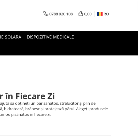
0788 920 108
0,00
RO
IE SOLARA
DISPOZITIVE MEDICALE
r în Fiecare Zi
uta să obțineți un păr sănătos, strălucitor și plin de
ță, hidratează, hrănesc și protejează părul. Alegeți produsele
umos și sănătos în fiecare zi.