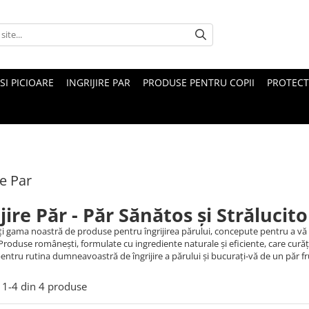
 SI PICIOARE
INGRIJIRE PAR
PRODUSE PENTRU COPII
PROTECT
re Par
ijire Păr - Păr Sănătos și Strălucito
i gama noastră de produse pentru îngrijirea părului, concepute pentru a vă aj
. Produse românești, formulate cu ingrediente naturale și eficiente, care cură
pentru rutina dumneavoastră de îngrijire a părului și bucurați-vă de un păr fr
1-
4
din
4
produse