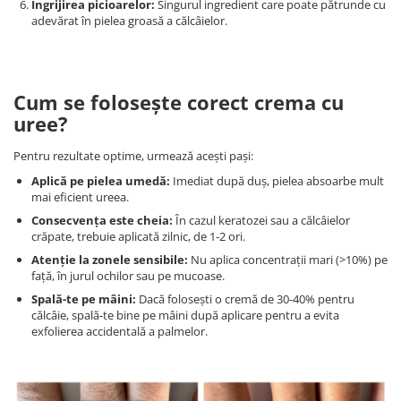
Îngrijirea picioarelor:
Singurul ingredient care poate pătrunde cu
adevărat în pielea groasă a călcâielor.
Cum se folosește corect crema cu
uree?
Pentru rezultate optime, urmează acești pași:
Aplică pe pielea umedă:
Imediat după duș, pielea absoarbe mult
mai eficient ureea.
Consecvența este cheia:
În cazul keratozei sau a călcâielor
crăpate, trebuie aplicată zilnic, de 1-2 ori.
Atenție la zonele sensibile:
Nu aplica concentrații mari (>10%) pe
față, în jurul ochilor sau pe mucoase.
Spală-te pe mâini:
Dacă folosești o cremă de 30-40% pentru
călcâie, spală-te bine pe mâini după aplicare pentru a evita
exfolierea accidentală a palmelor.