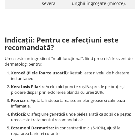
severă
unghii îngroșate (micoze).
Indicații: Pentru ce afecțiuni este
recomandată?
Ureea este un ingredient "multifuncțional", fiind prescrisă frecvent de
dermatologi pentru:
Xeroxă (Piele foarte uscată):
Restabilește nivelul de hidratare
instantaneu.
Keratosis Pilaris:
Acele mici puncte roșii/aspre de pe brațe și
picioare dispar prin exfolierea blândă cu uree 20%.
Psoriazis:
Ajută la îndepărtarea scuamelor groase și calmează
inflamația.
Ihtioză:
O afecțiune genetică unde pielea arată ca solzii de pește;
ureea este tratamentul recomandat aici.
Eczeme și Dermatite:
În concentrații mici (5-10%), ajută la
repararea barierei cutante.