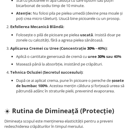
Stai cu picioarele în apă călduță cu sare Epsom sau puțin
bicarbonat de sodiu timp de 10 minute.
Atenție:
Nu folosi pila pe pielea umedă (devine prea moale și
poți crea micro-tăieturi). Usucă bine picioarele cu un prosop.
Exfolierea Mecanică Blândă:
Folosește o pilă de picioare pe pielea
uscată
. Insistă doar pe
zonele cu calozități, fără a agresa pielea sănătoasă.
Aplicarea Cremei cu Uree (Concentrație
30%
- 40%):
Aplică o cantitate generoasă de cremă cu
uree
30%
sau 40%
Masează până la absorbție, insistând pe crăpături.
Tehnica Ocluziei (Secretul succesului):
După ce ai aplicat crema, pune în picioare o pereche de
șosete
de bumbac 100%
. Acestea mențin căldura și forțează ureea să
pătrundă adânc în straturile pielii, prevenind evaporarea.
☀️
Rutina de Dimineață (Protecție)
Dimineața scopul este menținerea elasticității pentru a preveni
redeschiderea crăpăturilor în timpul mersului.