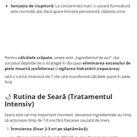
Senzația de ciupitură:
La concentrații mari, o ușoară furnicătură
este normală, dar dacă apare înroșire persistentă, clătește zona.
Pentru
călcâiele crăpate
, ureea este „ingredientul de aur”, dar
succesul depinde de o strategie în doi pași:
eliminarea excesului de
piele moartă (exfolierea)
și
sigilarea hidratării (repararea)
.
Iată o rutină intensivă de 7 zile care transformă călcâiele aspre în piele
fină:
🌙
Rutina de Seară (Tratamentul
Intensiv)
Seara este cel mai important moment, deoarece ingredientele au timp
să acționeze timp de 7-8 ore fără frecarea cauzată de mers.
Înmuierea (Doar 2-3 ori pe săptămână):