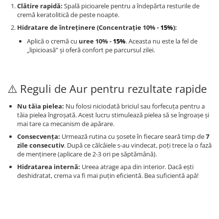
Clătire rapidă:
Spală picioarele pentru a îndepărta resturile de
cremă keratolitică de peste noapte.
Hidratare de întreținere (Concentrație 10% -
15%
):
Aplică o cremă cu
uree 10% -
15%
. Aceasta nu este la fel de
„lipicioasă” și oferă confort pe parcursul zilei.
⚠️ Reguli de Aur pentru rezultate rapide
Nu tăia pielea:
Nu folosi niciodată briciul sau forfecuța pentru a
tăia pielea îngroșată. Acest lucru stimulează pielea să se îngroașe și
mai tare ca mecanism de apărare.
Consecvența:
Urmează rutina cu șosete în fiecare seară timp de
7
zile consecutiv
. După ce călcâiele s-au vindecat, poți trece la o fază
de menținere (aplicare de 2-3 ori pe săptămână).
Hidratarea internă:
Ureea atrage apa din interior. Dacă ești
deshidratat, crema va fi mai puțin eficientă. Bea suficientă apă!