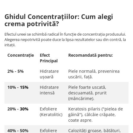
Ghidul Concentrațiilor: Cum alegi
crema potrivită?
Efectul ureei se schimbă radical în funcție de concentrația produsului.
Alegerea nepotrivită poate duce la lipsa rezultatelor sau din contră, la
iritații.
Concentrație
Efect
Recomandată pentru:
Principal
2% - 5%
Hidratare
Piele normală, prevenirea
ușoară
uscării, față.
10% -
15%
Hidratare
Piele foarte uscată,
intensă
descuamată, prurit
(mâncărime).
20% -
30%
Exfoliere
Keratosis pilaris ("pielea de
(Keratolitic)
găină"), călcâie crăpate,
coate aspre.
40% - 50%
Exfoliere
Calozități groase, bătături,