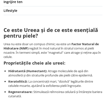
Ingrijire ten
Lifestyle
Ce este Ureea și de ce este esențială
pentru piele?
Urea nu este doar un compus chimic; ea este un
Factor Natural de
Hidratare (NMF)
regăsit în mod natural în stratul cornos al pielii
noastre. În termeni simpli, este "magnetul" care atrage și reține apa în
celule.
Proprietățile cheie ale ureei:
Hidratantă (Humectant):
Atrage moleculele de apă din
atmosferă și din straturile profunde ale pielii către epidermă.
Keratolitică:
La concentrații mari, "dizolvă" legăturile dintre
celulele moarte, ajutând la exfolierea pielii îngroșate.
Regeneratoare:
Stimulează reînnoirea celulară și întărește bariera
cutanată.