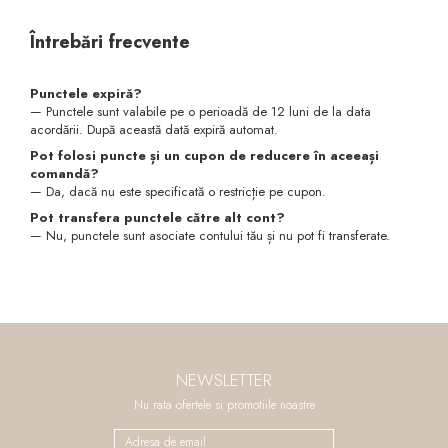
Întrebări frecvente
Punctele expiră?
— Punctele sunt valabile pe o perioadă de 12 luni de la data
acordării. După această dată expiră automat.
Pot folosi puncte și un cupon de reducere în aceeași
comandă?
— Da, dacă nu este specificată o restricție pe cupon.
Pot transfera punctele către alt cont?
— Nu, punctele sunt asociate contului tău și nu pot fi transferate.
NEWSLETTER
Nu rata ofertele si promotiile noastre