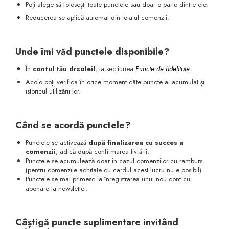
Poți alege să folosești toate punctele sau doar o parte dintre ele.
Reducerea se aplică automat din totalul comenzii.
Unde îmi văd punctele disponibile?
În
contul tău drsoleil
, la secțiunea
Puncte de fidelitate
.
Acolo poți verifica în orice moment câte puncte ai acumulat și
istoricul utilizării lor.
Când se acordă punctele?
Punctele se activează
după finalizarea cu succes a
comenzii
, adică după confirmarea livrării.
Punctele se acumulează doar în cazul comenzilor cu ramburs
(pentru comenzile achitate cu cardul acest lucru nu e posibil)
Punctele se mai primesc la înregistrarea unui nou cont cu
abonare la newsletter.
Câștigă puncte suplimentare invitând