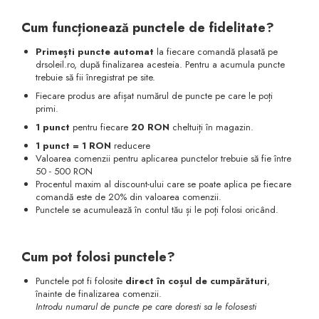
Cum funcționează punctele de fidelitate?
Primești puncte automat
la fiecare comandă plasată pe
drsoleil.ro, după finalizarea acesteia. Pentru a acumula puncte
trebuie să fii înregistrat pe site.
Fiecare produs are afișat numărul de puncte pe care le poți
primi.
1 punct
pentru fiecare
20
RON
cheltuiți în magazin.
1 punct = 1 RON
reducere
Valoarea comenzii pentru aplicarea punctelor trebuie să fie între
50 - 500 RON
Procentul maxim al discount-ului care se poate aplica pe fiecare
comandă este de 20% din valoarea comenzii.
Punctele se acumulează în contul tău și le poți folosi oricând.
Cum pot folosi punctele?
Punctele pot fi folosite
direct în coșul de cumpărături
,
înainte de finalizarea comenzii.
Introdu numarul de puncte pe care doresti sa le folosesti