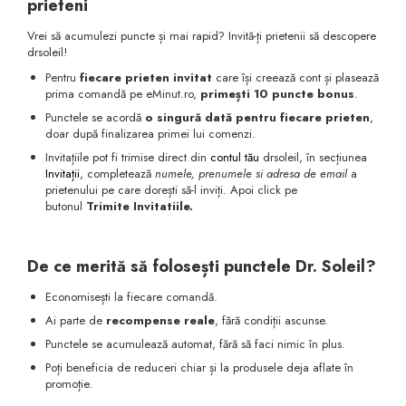
prieteni
Vrei să acumulezi puncte și mai rapid? Invită-ți prietenii să descopere
drsoleil!
Pentru
fiecare prieten invitat
care își creează cont și plasează
prima comandă pe eMinut.ro,
primești 10 puncte bonus
.
Punctele se acordă
o singură dată pentru fiecare prieten
,
doar după finalizarea primei lui comenzi.
Invitațiile pot fi trimise direct din
contul tău
drsoleil, în secțiunea
Invitații
, completează
numele, prenumele si adresa de email
a
prietenului pe care dorești să-l inviți. Apoi click pe
butonul
Trimite Invitatiile.
De ce merită să folosești punctele Dr. Soleil?
Economisești la fiecare comandă.
Ai parte de
recompense reale
, fără condiții ascunse.
Punctele se acumulează automat, fără să faci nimic în plus.
Poți beneficia de reduceri chiar și la produsele deja aflate în
promoție.