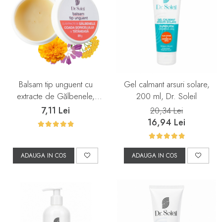
Balsam tip unguent cu
Gel calmant arsuri solare,
extracte de Gălbenele,
200 ml, Dr. Soleil
Coada Șoricelului și
7,11 Lei
20,34 Lei
Tătăneasă, 20 g, Dr. Soleil
16,94 Lei
ADAUGA IN COS
ADAUGA IN COS