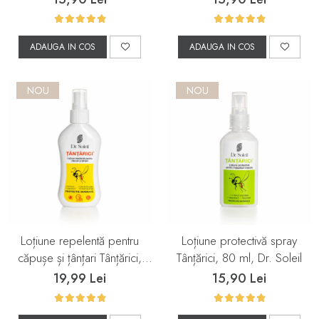
ADAUGA IN COS
ADAUGA IN COS
NOU
NOU
Loțiune repelentă pentru
Loțiune protectivă spray
căpușe și țânțari Tânțărici,
Tânțărici, 80 ml, Dr. Soleil
100 ml, Dr. Soleil
19,99 Lei
15,90 Lei