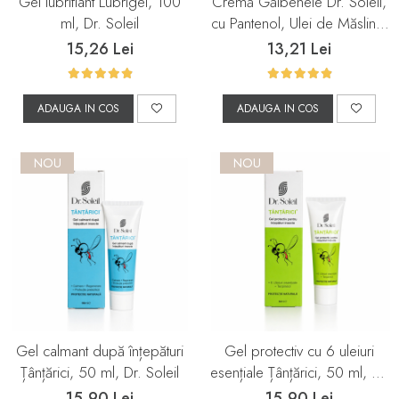
Gel lubrifiant Lubrigel, 100
Cremă Gălbenele Dr. Soleil,
ml, Dr. Soleil
cu Pantenol, Ulei de Măsline,
Colagen Marin și Ulei din
15,26 Lei
13,21 Lei
Sâmburi de Struguri, 50 ml,
Dr. Soleil
ADAUGA IN COS
ADAUGA IN COS
NOU
NOU
Gel calmant după înțepături
Gel protectiv cu 6 uleiuri
Țânțărici, 50 ml, Dr. Soleil
esențiale Țânțărici, 50 ml, Dr.
Soleil
15,90 Lei
15,90 Lei