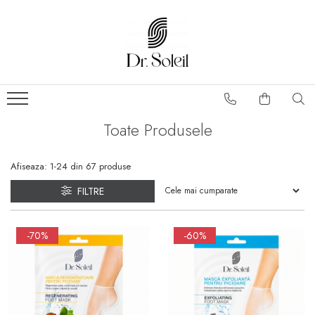
Toate Produsele
Afiseaza:
1-
24
din
67
produse
FILTRE
-70%
-60%