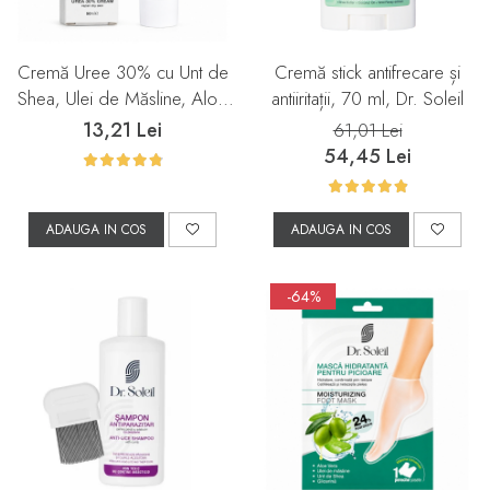
Cremă Uree 30% cu Unt de
Cremă stick antifrecare și
Shea, Ulei de Măsline, Aloe
antiiritații, 70 ml, Dr. Soleil
Vera și Extract de Lavandă,
13,21 Lei
61,01 Lei
50 ml, Dr. Soleil
54,45 Lei
ADAUGA IN COS
ADAUGA IN COS
-64%