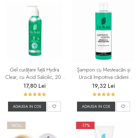
Gel curățare față Hydra
Șampon cu Mesteacăn și
Clear, cu Acid Salicilic, 200
Urzică împotriva căderii
ml, Dr. Soleil
părului, 260 ml, Dr. Soleil
17,80 Lei
19,32 Lei
ADAUGA IN COS
ADAUGA IN COS
NOU
-17%