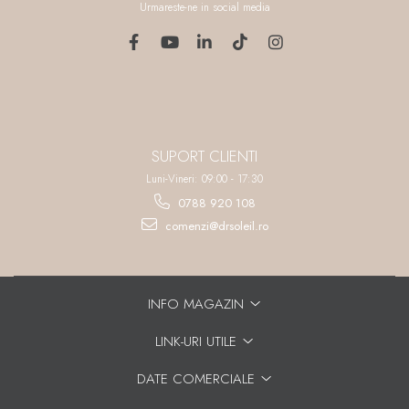
Urmareste-ne in social media
SUPORT CLIENTI
Luni-Vineri: 09:00 - 17:30
0788 920 108
comenzi@drsoleil.ro
INFO MAGAZIN
LINK-URI UTILE
DATE COMERCIALE