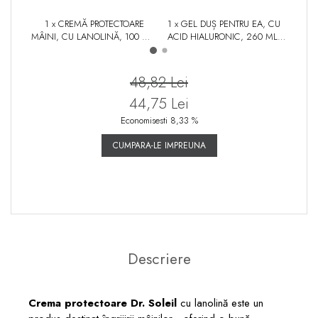
1 x CREMĂ PROTECTOARE
1 x GEL DUȘ PENTRU EA, CU
1
MÂINI, CU LANOLINĂ, 100 ML,
ACID HIALURONIC, 260 ML,
GĂL
DR. SOLEIL
DR. SOLEIL
48,82 Lei
44,75 Lei
Economisesti 8,33 %
CUMPARA-LE IMPREUNA
Descriere
Crema protectoare Dr. Soleil
cu lanolină este un