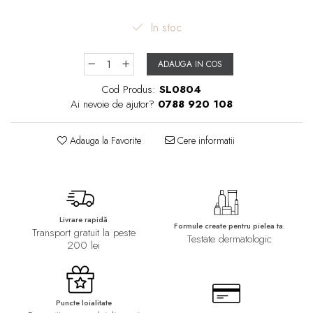
In stoc
ADAUGA IN COS
Cod Produs:
SL0804
Ai nevoie de ajutor?
0788 920 108
Adauga la Favorite
Cere informatii
Livrare rapidă
Formule create pentru pielea ta.
Transport gratuit la peste
Testate dermatologic
200 lei
Puncte loialitate