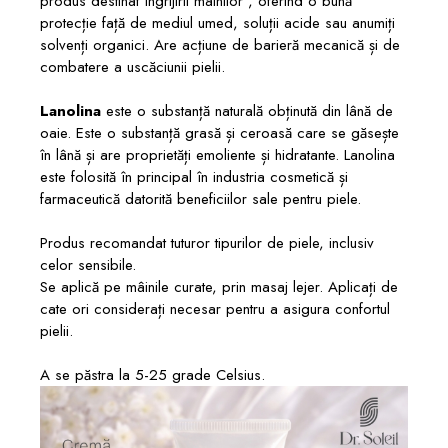
produs destinat îngrijirii mâinilor , oferind o bună
protecție față de mediul umed, soluții acide sau anumiți
solvenți organici. Are acțiune de barieră mecanică și de
combatere a uscăciunii pielii.
Lanolina
este o substanță naturală obținută din lână de
oaie. Este o substanță grasă și ceroasă care se găsește
în lână și are proprietăți emoliente și hidratante. Lanolina
este folosită în principal în industria cosmetică și
farmaceutică datorită beneficiilor sale pentru piele.
Produs recomandat tuturor tipurilor de piele, inclusiv
celor sensibile.
Se aplică pe mâinile curate, prin masaj lejer. Aplicați de
cate ori considerați necesar pentru a asigura confortul
pielii.
A se păstra la 5-25 grade Celsius.