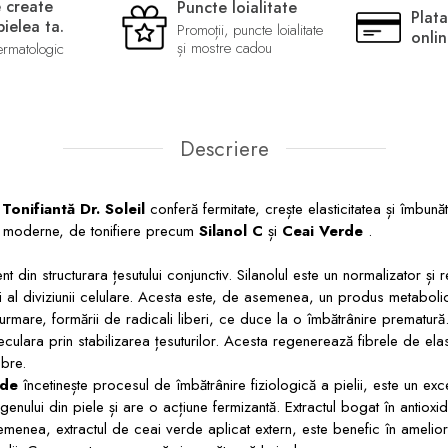
 create
Puncte loialitate
Plata
ielea ta.
Promoții, puncte loialitate
onli
și mostre cadou
ermatologic
Descriere
Tonifiantă Dr. Soleil
conferă fermitate, crește elasticitatea și îmbunăt
e, moderne, de tonifiere precum
Silanol C
și
Ceai Verde
.
t din structurara țesutului conjunctiv. Silanolul este un normalizator și r
și al diviziunii celulare. Acesta este, de asemenea, un produs metaboli
in urmare, formării de radicali liberi, ce duce la o îmbătrânire prematură.
lara prin stabilizarea țesuturilor. Acesta regenerează fibrele de elas
ibre.
rde
încetinește procesul de îmbătrânire fiziologică a pielii, este un exc
nului din piele și are o acțiune fermizantă. Extractul bogat în antioxi
semenea, extractul de ceai verde aplicat extern, este benefic în amelio