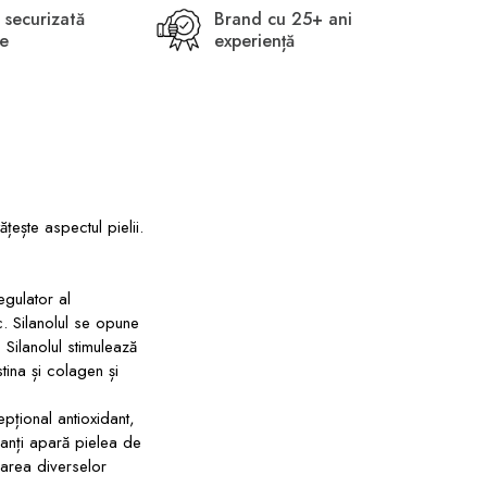
 securizată
Brand cu 25+ ani
ne
experiență
ățește aspectul pielii.
egulator al
c. Silanolul se opune
 Silanolul stimulează
tina și colagen și
epțional antioxidant,
danți apară pielea de
rarea diverselor