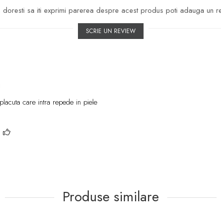
doresti sa iti exprimi parerea despre acest produs poti adauga un r
SCRIE UN REVIEW
i
lacuta care intra repede in piele
?
Produse similare