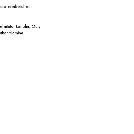
ra confortul pielii.
mitate; Lanolin; Octyl
iethanolamine;