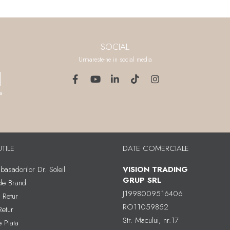
SOCIAL
Urmareste-ne in social media
a
UTILE
DATE COMERCIALE
asadorilor Dr. Soleil
VISION TRADING
GRUP SRL
 de Brand
J1998009516406
e Retur
RO11059852
Retur
Str. Macului, nr.17
 Plata