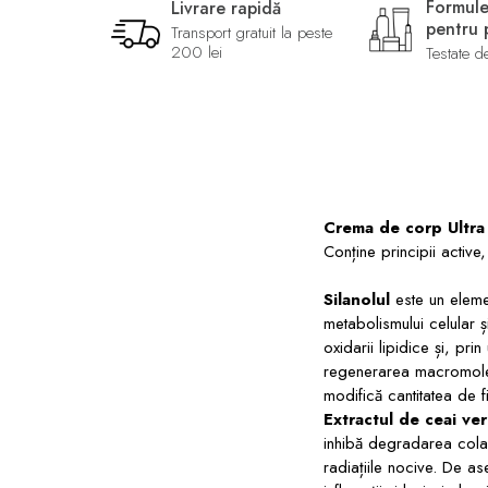
Formule
Livrare rapidă
pentru p
Transport gratuit la peste
200 lei
Testate d
Crema de corp Ultra 
Conține principii activ
Silanolul
este un elemen
metabolismului celular 
oxidarii lipidice și, pr
regenerarea macromolecu
modifică cantitatea de f
E
xtractul de ceai ve
inhibă degradarea colage
radiațiile nocive. De a