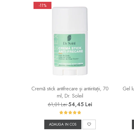
-11%
Cremă stick antifrecare și antiiritații, 70
Gel l
ml, Dr. Soleil
54,45 Lei
61,01 Lei
ADAUGA IN COS