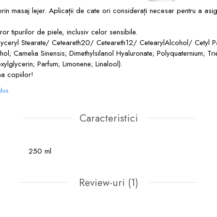
prin masaj lejer. Aplicații de cate ori considerați necesar pentru a asigu
r tipurilor de piele, inclusiv celor sensibile.
yceryl Stearate/ Ceteareth20/ Ceteareth12/ CetearylAlcohol/ Cetyl Pal
ohol; Camelia Sinensis; Dimethylsilanol Hyaluronate; Polyquaternium; Tr
xylglycerin; Parfum; Limonene; Linalool).
a copiilor!
odus
Caracteristici
250 ml
Review-uri
(1)