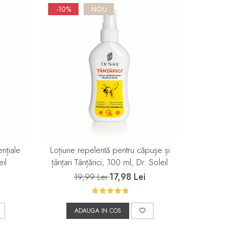
-10%
NOU
NOU
ențiale
Loțiune repelentă pentru căpușe și
Gel calma
il
țânțari Tânțărici, 100 ml, Dr. Soleil
17,98 Lei
19,99 Lei
ADAUGA IN COS
A