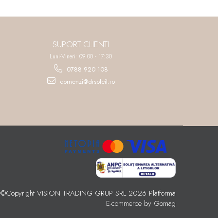
SUPORT CLIENTI
Luni-Vineri: 09:00 - 17:30
0788 920 108
comenzi@drsoleil.ro
©Copyright VISION TRADING GRUP SRL 2026
Platforma
E-commerce by Gomag