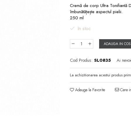
Cremă de corp Ultra Tonifiantă Dr.
îmbunătățește aspectul pielii.
250 ml
In stoc
ADAUGA IN COS
Cod Produs:
SL0835
Ai nevoi
La achizitionarea acestui produs prim
Adauga la Favorite
Cere in