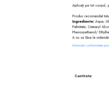
Aplicați pe tot corpul, 
Produs recomandat tuturo
Ingrediente:
Aqua; Gl
Palmitate; Cetearyl Alc
Phenoxyethanol/ Ethylhe
A nu se lăsa la indemân
Informatii conformitate pr
Cantitate: