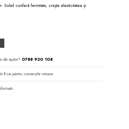
 Soleil conferă fermitate, crește elasticitatea și
e de ajutor?
0788 920 108
iti
1
Lei pentru comenzile viitoare
formatii