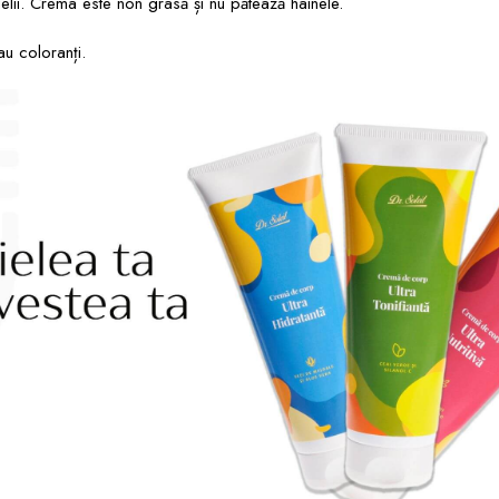
 pielii. Crema este non grasă și nu pătează hainele.
u coloranți.