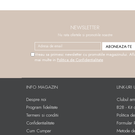
NEWSLETTER
Nu rata ofertele si promotiile noastre
Vreau sa primesc newsletter cu promotiile magazinului. Afl
mai multe in
Politica de Confidentialitate
INFO MAGAZIN
LINK-URI 
Despre noi
Clubul amb
Program fidelitate
B2B - Kit
Termeni si conditii
Politica d
Confidentialitate
Formular 
Cum Cumpar
Metode de