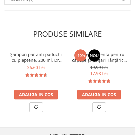
PRODUSE SIMILARE
Șampon păr anti păduchi
Loțiune repelentă pentru
-10%
NOU
cu pieptene, 200 ml, Dr.
căpușe și țânțari Tânțărici,
Soleil
100 ml, Dr. Soleil
36,60 Lei
19,99 Lei
17,98 Lei
ADAUGA IN COS
ADAUGA IN COS