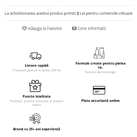
La achizitionarea acestui produs primiti
2
Lei pentru comenzile viitoare
Adauga la Favorite
Cere informatii
Formule create pentru pielea
Livrare rapidă
ta.
Transport gratuit la peste 200 lei
Testate dermatologic
Puncte loialitate
Plata securizată online
Promoții, puncte loialitate și mostre
cadou
Brand cu 25+ ani experiență