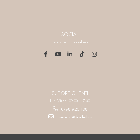
SOCIAL
Urmareste-ne in social media
SUPORT CLIENTI
Luni-Vineri: 09:00 - 17:30
0788 920 108
comenzi@drsoleil.ro