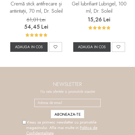
Cremă stick antifrecare și
Gel lubrifiant Lubrigel, 100
antiiritații, 70 ml, Dr. Soleil
ml, Dr. Soleil
15,26 Lei
61,01 Lei
54,45 Lei
ADAUGA IN COS
ADAUGA IN COS
NEWSLETTER
Nu rata ofertele si promotiile noastre
Vreau sa primesc newsletter cu promotiile
magazinului. Afla mai multe in
Politica de
Confidentialitate