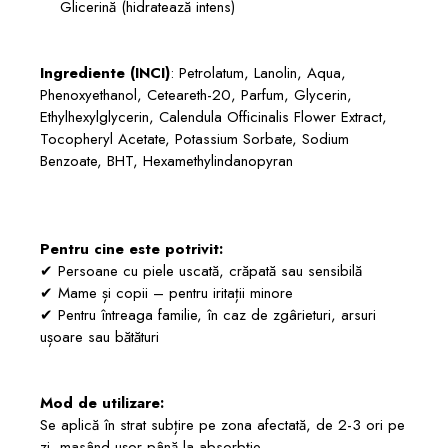
Glicerină (hidratează intens)
Ingrediente (INCI)
: Petrolatum, Lanolin, Aqua,
Phenoxyethanol, Ceteareth-20, Parfum, Glycerin,
Ethylhexylglycerin, Calendula Officinalis Flower Extract,
Tocopheryl Acetate, Potassium Sorbate, Sodium
Benzoate, BHT, Hexamethylindanopyran
Pentru cine este potrivit:
✔ Persoane cu piele uscată, crăpată sau sensibilă
✔ Mame și copii – pentru iritații minore
✔ Pentru întreaga familie, în caz de zgârieturi, arsuri
ușoare sau bătături
Mod de utilizare:
Se aplică în strat subțire pe zona afectată, de 2-3 ori pe
zi, masând ușor până la absorbție.