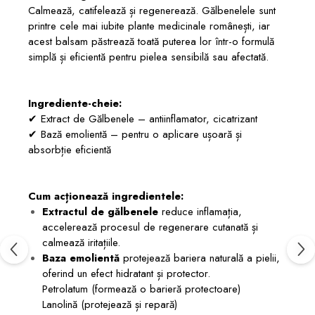
Calmează, catifelează și regenerează. Gălbenelele sunt
printre cele mai iubite plante medicinale românești, iar
acest balsam păstrează toată puterea lor într-o formulă
simplă și eficientă pentru pielea sensibilă sau afectată.
Ingrediente-cheie:
✔ Extract de Gălbenele – antiinflamator, cicatrizant
✔ Bază emolientă – pentru o aplicare ușoară și
absorbție eficientă
Cum acționează ingredientele:
Extractul de gălbenele
reduce inflamația,
accelerează procesul de regenerare cutanată și
calmează iritațiile.
Baza emolientă
protejează bariera naturală a pielii,
oferind un efect hidratant și protector.
Petrolatum (formează o barieră protectoare)
Lanolină (protejează și repară)