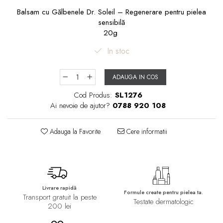
Balsam cu Gălbenele Dr. Soleil – Regenerare pentru pielea
sensibilă
20g
In stoc
ADAUGA IN COS
Cod Produs:
SL1276
Ai nevoie de ajutor?
0788 920 108
Adauga la Favorite
Cere informatii
Livrare rapidă
Formule create pentru pielea ta.
Transport gratuit la peste
Testate dermatologic
200 lei