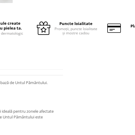
ule create
Puncte loialitate
Pl
u pielea ta.
Promoții, puncte loialitate
și mostre cadou
 dermatologic
e bază de Untul Pământului.
și ideală pentru zonele afectate
de Untul Pământului este