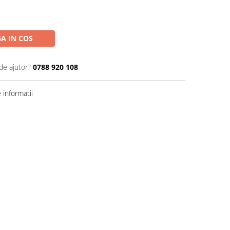
A IN COS
de ajutor?
0788 920 108
informatii