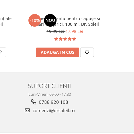
ențiale
Loțiune repelentă pentru căpușe și
Gel calma
-10%
NOU
NOU
il
țânțari Tânțărici, 100 ml, Dr. Soleil
19,99 Lei
17,98 Lei
ADAUGA IN COS
AD
SUPORT CLIENTI
Luni-Vineri: 09:00 - 17:30
0788 920 108
comenzi@drsoleil.ro