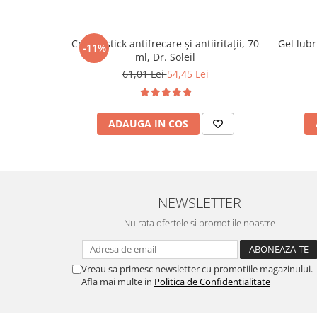
Cremă stick antifrecare și antiiritații, 70
Gel lubr
-11%
ml, Dr. Soleil
61,01 Lei
54,45 Lei
ADAUGA IN COS
NEWSLETTER
Nu rata ofertele si promotiile noastre
Vreau sa primesc newsletter cu promotiile magazinului.
Afla mai multe in
Politica de Confidentialitate