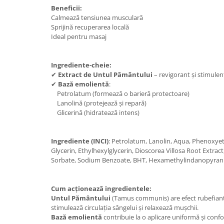
Beneficii:
Calmează tensiunea musculară
Sprijină recuperarea locală
Ideal pentru masaj
Ingrediente-cheie:
✔
Extract de Untul Pământului
– revigorant și stimulent
✔
Bază emolientă
:
Petrolatum (formează o barieră protectoare)
Lanolină (protejează și repară)
Glicerină (hidratează intens)
Ingrediente (INCI)
: Petrolatum, Lanolin, Aqua, Phenoxye
Glycerin, Ethylhexylglycerin, Dioscorea Villosa Root Extra
Sorbate, Sodium Benzoate, BHT, Hexamethylindanopyran
Cum acționează ingredientele:
Untul Pământului
(Tamus communis) are efect rubefiant 
stimulează circulația sângelui și relaxează mușchii.
Bază emolientă
contribuie la o aplicare uniformă și confo