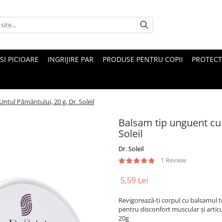
 SI PICIOARE
INGRIJIRE PAR
PRODUSE PENTRU COPII
PROTECT
ntul Pământului, 20 g, Dr. Soleil
Balsam tip unguent cu 
Soleil
Dr. Soleil
1 Review
5,59 Lei
Revigorează-ți corpul cu balsamul t
pentru disconfort muscular și artic
20g