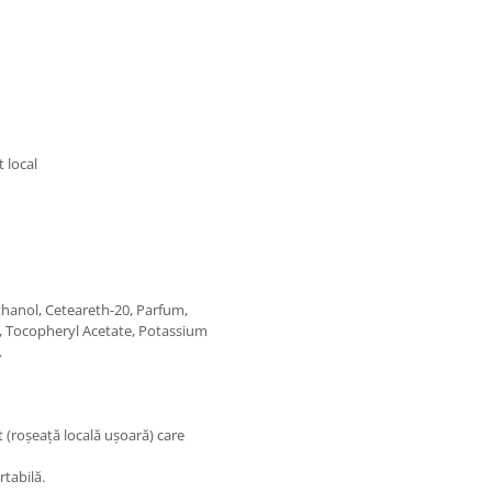
 local
thanol, Ceteareth-20, Parfum,
ct, Tocopheryl Acetate, Potassium
.
(roșeață locală ușoară) care
rtabilă.