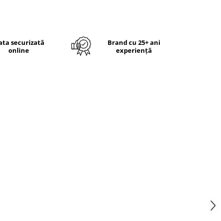
ata securizată
Brand cu 25+ ani
online
experiență