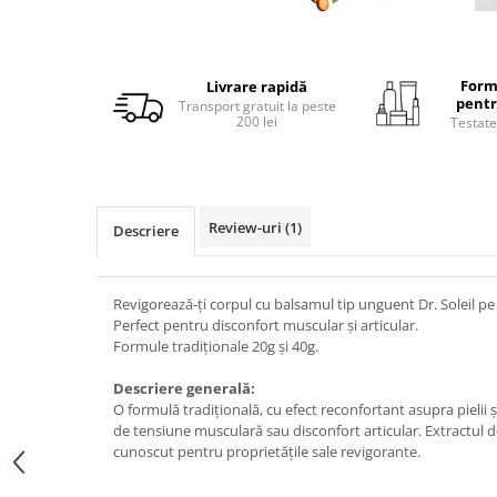
Form
Livrare rapidă
pentr
Transport gratuit la peste
200 lei
Testate
Review-uri
(1)
Descriere
Revigorează-ți corpul cu balsamul tip unguent Dr. Soleil p
Perfect pentru disconfort muscular și articular.
Formule tradiționale 20g și 40g.
Descriere generală:
O formulă tradițională, cu efect reconfortant asupra pielii 
de tensiune musculară sau disconfort articular. Extractul 
cunoscut pentru proprietățile sale revigorante.