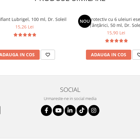
ifiant Lubrigel, 100 ml, Dr. Soleil
Gel protectiv cu 6 uleiuri es
NOU
Țânțărici, 50 ml, Dr. Sole
15,26 Lei
15,90 Lei
ADAUGA IN COS
ADAUGA IN COS
SOCIAL
Urmareste-ne in social media