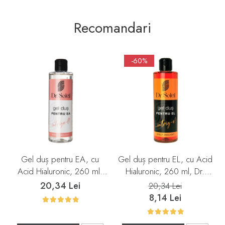
Recomandari
-60%
Gel duș pentru EA, cu
Gel duș pentru EL, cu Acid
Acid Hialuronic, 260 ml,
Hialuronic, 260 ml, Dr.
Dr. Soleil
Soleil
20,34 Lei
20,34 Lei
8,14 Lei