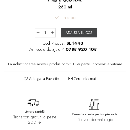
suplă și revitalizată.
260 ml
In stoc
ADAUGA IN COS
Cod Produs:
SL1443
Ai nevoie de ajutor?
0788 920 108
La achizitionarea acestui produs primiti
1
Lei pentru comenzile viitoare
Adauga la Favorite
Cere informatii
Livrare rapidă
Formule create pentru pielea ta.
Transport gratuit la peste
Testate dermatologic
200 lei