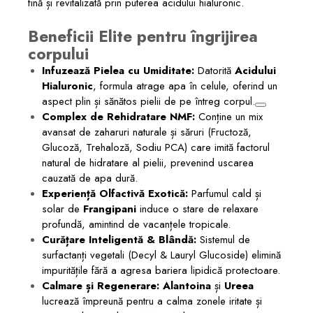
fină și revitalizată prin puterea acidului hialuronic.
Beneficii Elite pentru îngrijirea
corpului
Infuzează Pielea cu Umiditate:
Datorită
Acidului
Hialuronic
, formula atrage apa în celule, oferind un
aspect plin și sănătos pielii de pe întreg corpul.
Complex de Rehidratare NMF:
Conține un mix
avansat de zaharuri naturale și săruri (Fructoză,
Glucoză, Trehaloză, Sodiu PCA) care imită factorul
natural de hidratare al pielii, prevenind uscarea
cauzată de apa dură.
Experiență Olfactivă Exotică:
Parfumul cald și
solar de
Frangipani
induce o stare de relaxare
profundă, amintind de vacanțele tropicale.
Curățare Inteligentă & Blândă:
Sistemul de
surfactanți vegetali (Decyl & Lauryl Glucoside) elimină
impuritățile fără a agresa bariera lipidică protectoare.
Calmare și Regenerare:
Alantoina
și
Ureea
lucrează împreună pentru a calma zonele iritate și