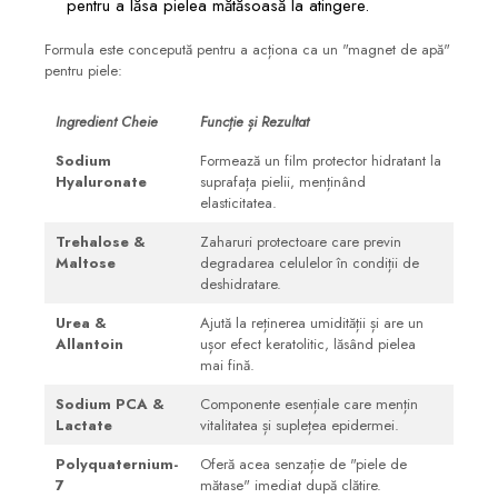
pentru a lăsa pielea mătăsoasă la atingere.
Formula este concepută pentru a acționa ca un "magnet de apă"
pentru piele:
Ingredient Cheie
Funcție și Rezultat
Sodium
Formează un film protector hidratant la
Hyaluronate
suprafața pielii, menținând
elasticitatea.
Trehalose &
Zaharuri protectoare care previn
Maltose
degradarea celulelor în condiții de
deshidratare.
Urea
&
Ajută la reținerea umidității și are un
Allantoin
ușor efect keratolitic, lăsând pielea
mai fină.
Sodium PCA &
Componente esențiale care mențin
Lactate
vitalitatea și suplețea epidermei.
Polyquaternium-
Oferă acea senzație de "piele de
7
mătase" imediat după clătire.