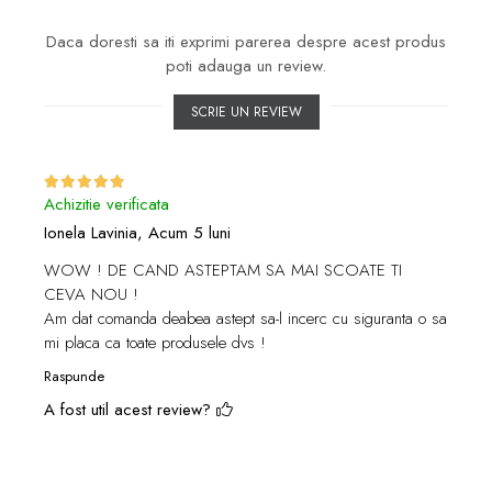
Daca doresti sa iti exprimi parerea despre acest produs
poti adauga un review.
SCRIE UN REVIEW
Achizitie verificata
Ionela Lavinia,
Acum 5 luni
WOW ! DE CAND ASTEPTAM SA MAI SCOATE TI
CEVA NOU !
Am dat comanda deabea astept sa-l incerc cu siguranta o sa
mi placa ca toate produsele dvs !
Raspunde
A fost util acest review?