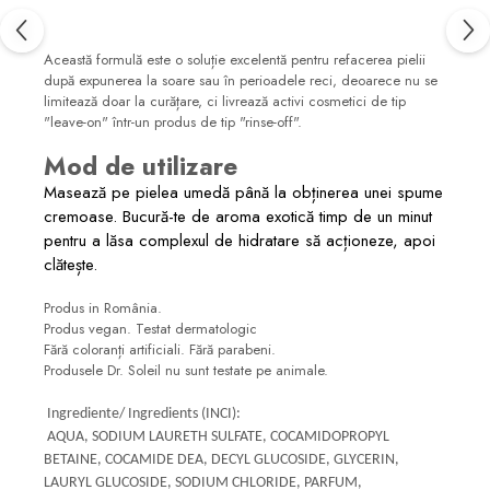
Această formulă este o soluție excelentă pentru refacerea pielii
după expunerea la soare sau în perioadele reci, deoarece nu se
limitează doar la curățare, ci livrează activi cosmetici de tip
"leave-on" într-un produs de tip "rinse-off".
Mod de utilizare
Masează pe pielea umedă până la obținerea unei spume
cremoase. Bucură-te de aroma exotică timp de un minut
pentru a lăsa complexul de hidratare să acționeze, apoi
clătește.
Produs in România.
Produs vegan. Testat dermatologic
Fără coloranți artificiali. Fără parabeni.
Produsele Dr. Soleil nu sunt testate pe animale.
Ingrediente/ Ingredients (INCI):
AQUA, SODIUM LAURETH SULFATE, COCAMIDOPROPYL
BETAINE, COCAMIDE DEA, DECYL GLUCOSIDE, GLYCERIN,
LAURYL GLUCOSIDE, SODIUM CHLORIDE, PARFUM,