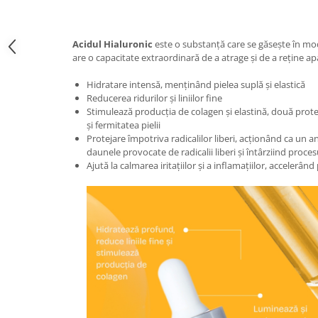
Acidul Hialuronic
este o substanță care se găsește în mod
are o capacitate extraordinară de a atrage și de a reține ap
Hidratare intensă, menținând pielea suplă și elastică
Reducerea ridurilor și liniilor fine
Stimulează producția de colagen și elastină, două prote
și fermitatea pielii
Protejare împotriva radicalilor liberi, acționând ca un a
daunele provocate de radicalii liberi și întârziind proce
Ajută la calmarea iritațiilor și a inflamațiilor, accelerân