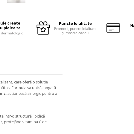
ule create
Puncte loialitate
Pl
u pielea ta.
Promoții, puncte loialitate
și mostre cadou
 dermatologic
alizant, care oferă o soluție
ănătos. Formula sa unică, bogată
nic
, acționează sinergic pentru a
ă într-o structură lipidică
or, protejând vitamina C de