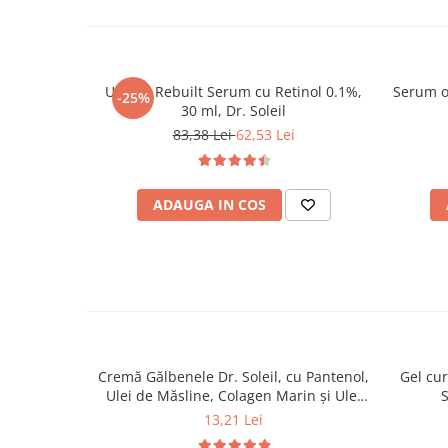
Ultra R Rebuilt Serum cu Retinol 0.1%,
Serum o
-25%
30 ml, Dr. Soleil
83,38 Lei
62,53 Lei
ADAUGA IN COS
Cremă Gălbenele Dr. Soleil, cu Pantenol,
Gel cur
Ulei de Măsline, Colagen Marin și Ulei
S
din Sâmburi de Struguri, 50 ml, Dr.
13,21 Lei
Soleil