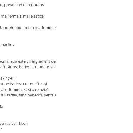
eri, prevenind deteriorarea
 mai fermă și mai elastică,
tării, oferind un ten mai luminos
 mai fină
acinamida este un ingredient de
a întărirea barierei cutanate și la
sking-ul!
ine bariera cutanată, ci și
ă, o iluminează și o reînvie)
i iritațiile, fiind benefică pentru
lui
 radicalii liberi
or