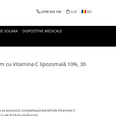
0788 920 108
0,00
RO
IE SOLARA
DISPOZITIVE MEDICALE
um cu Vitamina C lipozomală 10%, 30
sa exclusivă, completează beneficiile Vitaminei C
și ale Acidului Hialuronic.