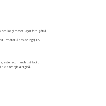
a ochilor și masați ușor fața, gâtul
ru următorul pas de îngrijire,
ire, este recomandat să faci un
 nicio reacție alergică.