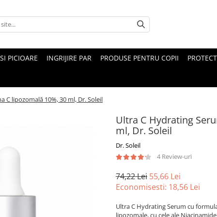
 SI PICIOARE
INGRIJIRE PAR
PRODUSE PENTRU COPII
PROTECT
 C lipozomală 10%, 30 ml, Dr. Soleil
Ultra C Hydrating Ser
ml, Dr. Soleil
Dr. Soleil
4 Review-uri
74,22 Lei
55,66 Lei
Economisesti:
18,56
Lei
Ultra C Hydrating Serum cu formula 
lipozomale, cu cele ale Niacinamidei 