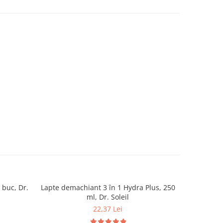
 buc, Dr.
Lapte demachiant 3 în 1 Hydra Plus, 250
Loțiune p
-35%
ml, Dr. Soleil
Cl
22,37 Lei