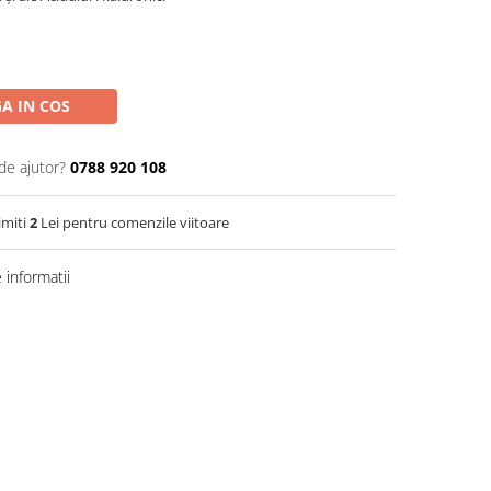
A IN COS
de ajutor?
0788 920 108
imiti
2
Lei pentru comenzile viitoare
informatii