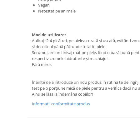
Vegan
Netestat pe animale
Mod de utilizare:
Aplicați 2-4 picături, pe pielea curată și uscată, evitând zon
și decolteul până pătrunde total în piele.
Serumul are un finisaj mat pe piele, fiind o bază bună pent
respectiv cremele hidratante și machiajul.
Fără miros
Înainte de a introduce un nou produs în rutina ta de îngrij
test pe o porțiune mică de piele pentru a verifica dacă nu ai
A nu se lăsa la îndemâna copiilor!
Informatii conformitate produs