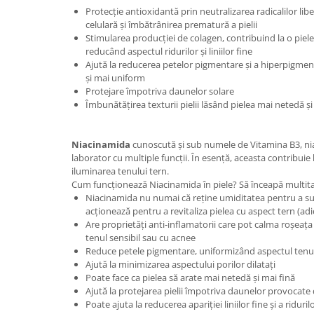
Protecție antioxidantă prin neutralizarea radicalilor lib
celulară și îmbătrânirea prematură a pielii
Stimularea producției de colagen, contribuind la o piele
reducând aspectul ridurilor și liniilor fine
Ajută la reducerea petelor pigmentare și a hiperpigmen
și mai uniform
Protejare împotriva daunelor solare
Îmbunătățirea texturii pielii lăsând pielea mai netedă și
Niacinamida
cunoscută și sub numele de Vitamina B3, ni
laborator cu multiple funcții. În esență, aceasta contribuie l
iluminarea tenului tern.
Cum funcționează Niacinamida în piele? Să înceapă multita
Niacinamida nu numai că reține umiditatea pentru a susț
acționează pentru a revitaliza pielea cu aspect tern (adic
Are proprietăți anti-inflamatorii care pot calma roșeața ș
tenul sensibil sau cu acnee
Reduce petele pigmentare, uniformizând aspectul tenu
Ajută la minimizarea aspectului porilor dilatați
Poate face ca pielea să arate mai netedă și mai fină
Ajută la protejarea pielii împotriva daunelor provocate de
Poate ajuta la reducerea apariției liniilor fine și a riduril