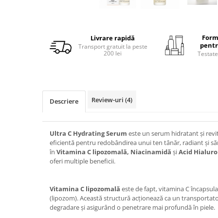
Form
Livrare rapidă
pentr
Transport gratuit la peste
200 lei
Testate
Review-uri
(4)
Descriere
Ultra C Hydrating Serum
este un serum hidratant și revit
eficientă pentru redobândirea unui ten tânăr, radiant și s
în
Vitamina C lipozomală, Niacinamidă
și
Acid Hialuro
oferi multiple beneficii.
Vitamina C li
pozomală
este de fapt, vitamina C încapsulat
(lipozom). Această structură acționează ca un transportat
degradare și asigurând o penetrare mai profundă în piele.