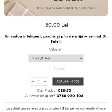
50,00 Lei
Un cadou inteligent, practic și plin de grijă – semnat Dr.
Soleil.
Valoare
:
In stoc
ADAUGA IN COS
Cod Produs:
C88-50
Ai nevoie de ajutor?
0788 920 108
La achizitionarea acestui produs primiti
2
Lei pentru comenzile viitoare