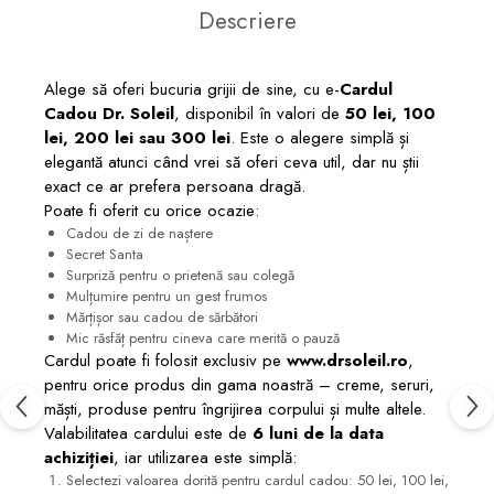
Descriere
Alege să oferi bucuria grijii de sine, cu e-
Cardul
Cadou Dr. Soleil
, disponibil în valori de
50 lei, 100
lei, 200 lei sau 300 lei
. Este o alegere simplă și
elegantă atunci când vrei să oferi ceva util, dar nu știi
exact ce ar prefera persoana dragă.
Poate fi oferit cu orice ocazie:
Cadou de zi de naștere
Secret Santa
Surpriză pentru o prietenă sau colegă
Mulțumire pentru un gest frumos
Mărțișor sau cadou de sărbători
Mic răsfăț pentru cineva care merită o pauză
Cardul poate fi folosit exclusiv pe
www.drsoleil.ro
,
pentru orice produs din gama noastră – creme, seruri,
măști, produse pentru îngrijirea corpului și multe altele.
Valabilitatea cardului este de
6 luni de la data
achiziției
, iar utilizarea este simplă:
Selectezi valoarea dorită pentru cardul cadou: 50 lei, 100 lei,