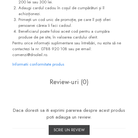
200 lei sau 300 lei.
Adaugi cardul cadou în coșul de cumpărături și îl
achiziționezi.
Primești un cod unic de promoție, pe care îl poți oferi
persoanei căreia îi faci cadoul.
Beneficiarul poate folosi acest cod pentru a cumpăra
produse de pe site, în valoarea cardului oferit.
Pentru orice informații suplimentare sau întrebări, nu ezita să ne
contactezi la nr. 0788 920 108 sau pe email:
comenzi@drsoleil.ro.
Informatii conformitate produs
Review-uri
(0)
Daca doresti sa iti exprimi parerea despre acest produs
poti adauga un review.
SCRIE UN REVIEW