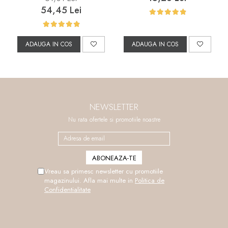
54,45 Lei
ADAUGA IN COS
ADAUGA IN COS
NEWSLETTER
Nu rata ofertele si promotiile noastre
Vreau sa primesc newsletter cu promotiile
magazinului. Afla mai multe in
Politica de
Confidentialitate