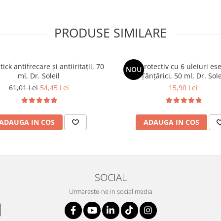
PRODUSE SIMILARE
ick antifrecare și antiiritații, 70
Gel protectiv cu 6 uleiuri es
NOU
ml, Dr. Soleil
Țânțărici, 50 ml, Dr. Sole
61,01 Lei
54,45 Lei
15,90 Lei
ADAUGA IN COS
ADAUGA IN COS
SOCIAL
Urmareste-ne in social media