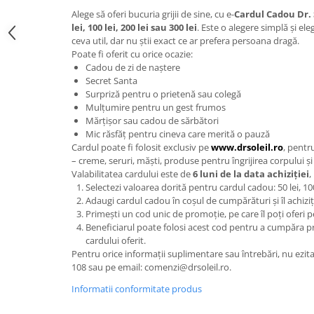
Alege să oferi bucuria grijii de sine, cu e-
Cardul Cadou Dr. 
lei, 100 lei, 200 lei sau 300 lei
. Este o alegere simplă și ele
ceva util, dar nu știi exact ce ar prefera persoana dragă.
Poate fi oferit cu orice ocazie:
Cadou de zi de naștere
Secret Santa
Surpriză pentru o prietenă sau colegă
Mulțumire pentru un gest frumos
Mărțișor sau cadou de sărbători
Mic răsfăț pentru cineva care merită o pauză
Cardul poate fi folosit exclusiv pe
www.drsoleil.ro
, pentr
– creme, seruri, măști, produse pentru îngrijirea corpului și
Valabilitatea cardului este de
6 luni de la data achiziției
,
Selectezi valoarea dorită pentru cardul cadou: 50 lei, 100 
Adaugi cardul cadou în coșul de cumpărături și îl achiziț
Primești un cod unic de promoție, pe care îl poți oferi pe
Beneficiarul poate folosi acest cod pentru a cumpăra pr
cardului oferit.
Pentru orice informații suplimentare sau întrebări, nu ezita
108 sau pe email: comenzi@drsoleil.ro.
Informatii conformitate produs