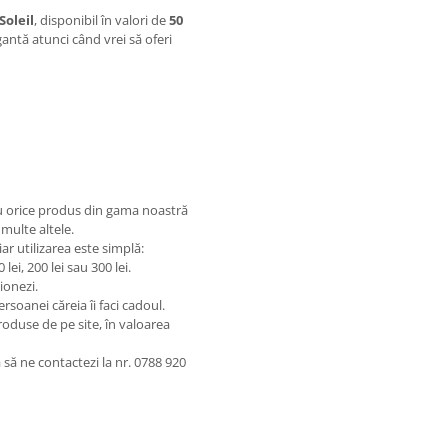
Soleil
, disponibil în valori de
50
gantă atunci când vrei să oferi
u orice produs din gama noastră
 multe altele.
 iar utilizarea este simplă:
lei, 200 lei sau 300 lei.
ionezi.
rsoanei căreia îi faci cadoul.
oduse de pe site, în valoarea
 să ne contactezi la nr. 0788 920