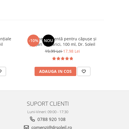
ențiale
Loțiune repelentă pentru căpușe și
Gel calma
-10%
NOU
NOU
il
țânțari Tânțărici, 100 ml, Dr. Soleil
19,99 Lei
17,98 Lei
ADAUGA IN COS
AD
SUPORT CLIENTI
Luni-Vineri: 09:00 - 17:30
0788 920 108
comenzi@drsoleil.ro