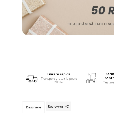
Form
Livrare rapidă
pentr
Transport gratuit la peste
200 lei
Testate
Review-uri
(0)
Descriere