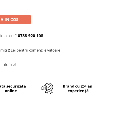
A IN COS
de ajutor?
0788 920 108
imiti
2
Lei pentru comenzile viitoare
informatii
ata securizată
Brand cu 25+ ani
online
experiență