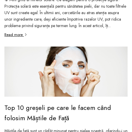
Protecția solară este esențială pentru sănătatea pielii, dar nu toate filtrele
UV sunt create egal. În ultimii ani, cercetările au atras atenția asupra
unor ingrediente care, deși eficiente împotriva razelor UV, pot ridica
probleme privind siguranța pe termen lung. În acest articol, îți...
Read more
Top 10 greșeli pe care le facem când
folosim Măștile de Față
Măștile de față sunt un răsfăț minunat pentru pielea noastră, oferindu-i un