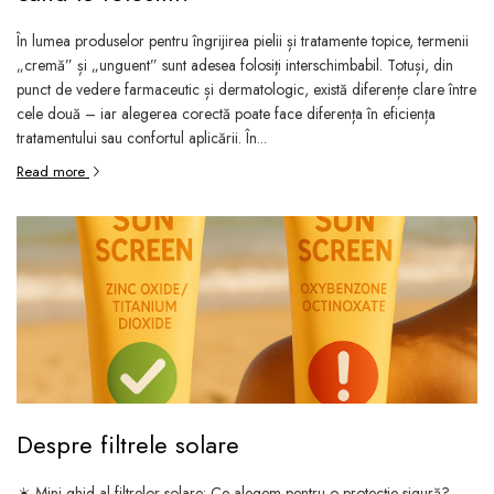
În lumea produselor pentru îngrijirea pielii și tratamente topice, termenii
„cremă” și „unguent” sunt adesea folosiți interschimbabil. Totuși, din
punct de vedere farmaceutic și dermatologic, există diferențe clare între
cele două – iar alegerea corectă poate face diferența în eficiența
tratamentului sau confortul aplicării. În...
Read more
Despre filtrele solare
☀️ Mini ghid al filtrelor solare: Ce alegem pentru o protecție sigură?