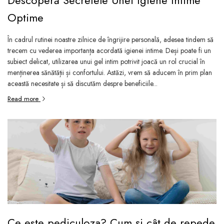
Descoperă Secretele Unei Igiene Intime
Optime
În cadrul rutinei noastre zilnice de îngrijire personală, adesea tindem să
trecem cu vederea importanța acordată igienei intime. Deși poate fi un
subiect delicat, utilizarea unui gel intim potrivit joacă un rol crucial în
menținerea sănătății și confortului. Astăzi, vrem să aducem în prim plan
această necesitate și să discutăm despre beneficiile...
Read more
Ce este pediculoza? Cum și cât de repede