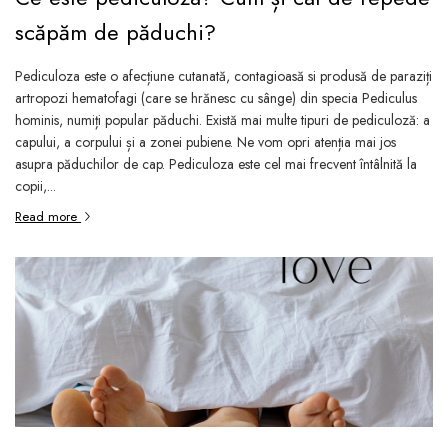
scăpăm de păduchi?
Pediculoza este o afecțiune cutanată, contagioasă si produsă de paraziți
artropozi hematofagi (care se hrănesc cu sânge) din specia Pediculus
hominis, numiți popular păduchi. Există mai multe tipuri de pediculoză: a
capului, a corpului și a zonei pubiene. Ne vom opri atenția mai jos
asupra păduchilor de cap. Pediculoza este cel mai frecvent întâlnită la
copii,...
Read more