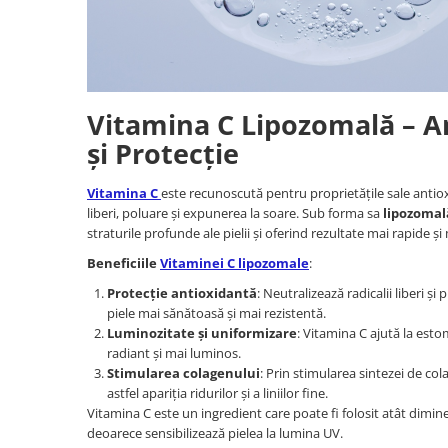
Vitamina C Lipozomală – An
și Protecție
Vitamina C
este recunoscută pentru proprietățile sale antiox
liberi, poluare și expunerea la soare. Sub forma sa
lipozomal
straturile profunde ale pielii și oferind rezultate mai rapide și 
Beneficiile
Vitaminei C lipozomale
:
Protecție antioxidantă
: Neutralizează radicalii liberi ș
piele mai sănătoasă și mai rezistentă.
Luminozitate și uniformizare
: Vitamina C ajută la esto
radiant și mai luminos.
Stimularea colagenului
: Prin stimularea sintezei de cola
astfel apariția ridurilor și a liniilor fine.
Vitamina C este un ingredient care poate fi folosit atât dimine
deoarece sensibilizează pielea la lumina UV.