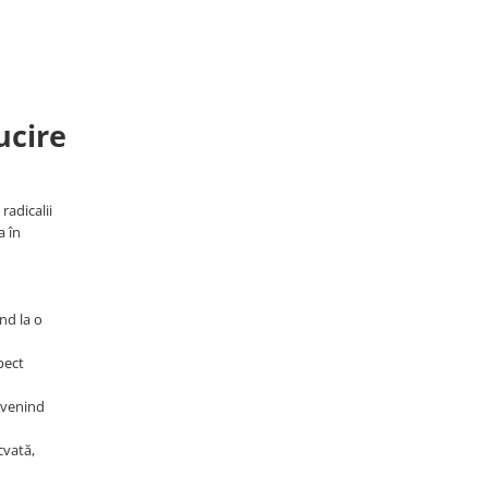
ucire
radicalii
a în
ind la o
pect
revenind
cvată,