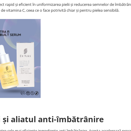
t rapid și eficient în uniformizarea pielii și reducerea semnelor de îmbătrâni
de vitamina C, ceea ce o face potrivită chiar și pentru pielea sensibilă.
i și aliatul anti-îmbătrânire
intre cele mai eficiente ingrediente anti-îmbătrânire. Acesta accelerează proc