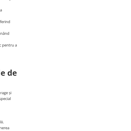
ia
oferind
ținând
ic pentru a
le de
rage și
special
ii.
inerea