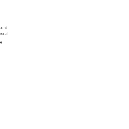
sunt
neral.
de