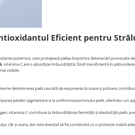
tioxidantul Eficient pentru Străl
idante puternice, care protejează pielea împotriva deteriorării provocate de 
ă
, vitamina C are o absorbție îmbunătățită, fiind mai eficientă în pătrundere
mai vizibile.
i previne deteriorarea pielii cauzată de expunerea la soare și poluare, contribu
mparea petelor pigmentare și la uniformizarea tonului pielii, oferindu-i un as
gen, vitamina C contribuie la îmbunătățirea fermității și elasticității pielii, p
ața, cât și seara, dar este esențial să fie combinată cu o protecție solară ade