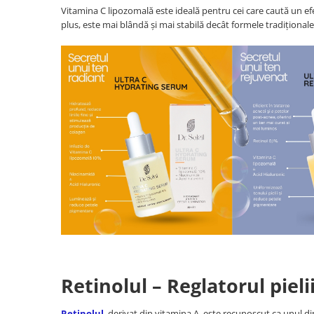
Vitamina C lipozomală este ideală pentru cei care caută un efec
plus, este mai blândă și mai stabilă decât formele tradiționale 
Retinolul – Reglatorul pieli
Retinolul
, derivat din vitamina A, este recunoscut ca unul d