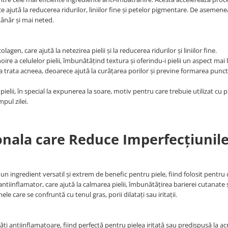
e ajută la reducerea ridurilor, liniilor fine și petelor pigmentare. De asemen
tânăr și mai neted.
agen, care ajută la netezirea pielii și la reducerea ridurilor și liniilor fine.
oire a celulelor pielii, îmbunătățind textura și oferindu-i pielii un aspect mai
u a trata acneea, deoarece ajută la curățarea porilor și previne formarea punc
pielii, în special la expunerea la soare, motiv pentru care trebuie utilizat cu 
pul zilei.
nala care Reduce Imperfecțiunile
un ingredient versatil și extrem de benefic pentru piele, fiind folosit pentr
iinflamator, care ajută la calmarea pielii, îmbunătățirea barierei cutanate ș
 care se confruntă cu tenul gras, porii dilatați sau iritații.
ăți antiinflamatoare, fiind perfectă pentru pielea iritată sau predispusă la ac