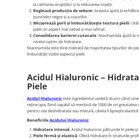
la calmarea erupțiilor și la reducerea roșeții.
Reglează producția de sebum
: Aceasta ajută la echilib
punctelor negre și a coșurilor.
Micșorează porii și îmbunătățește textura pielii
: Uti
pielii un aspect mai neted și mai rafinat.
Consolidarea barierei cutanate
: Niacinamida ajută la 
nivelul optim de hidratare.
Niacinamida este bine tolerată de majoritatea tipurilor de piele
îmbunătăți vizibil aspectul pielii.
Acidul Hialuronic – Hidrat
Piele
Acidul Hialuronic
este ingredientul vedetă atunci când vine 
reține apa, fiind capabil să mențină de 1000 de ori greutatea sa
pentru cea deshidratată sau matură, căreia îi lipsește elasticit
Beneficiile
Acidului Hialuronic
:
Hidratare intensă
: Acidul hialuronic pătrunde în piele 
Piele fermă și elastică
: Oferă hidratare în straturile prof