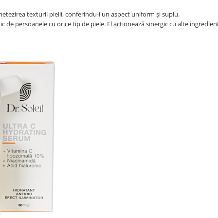
 netezirea texturii pielii, conferindu-i un aspect uniform și suplu.
nic de persoanele cu orice tip de piele. El acționează sinergic cu alte ingredien