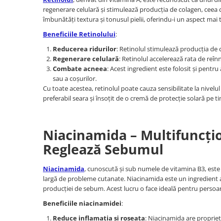
regenerare celulară și stimulează producția de colagen, ceea c
îmbunătăți textura și tonusul pielii, oferindu-i un aspect mai 
Beneficiile Retinolului
:
Reducerea ridurilor
: Retinolul stimulează producția de col
Regenerare celulară
: Retinolul accelerează rata de reînn
Combate acneea
: Acest ingredient este folosit și pentr
sau a coșurilor.
Cu toate acestea, retinolul poate cauza sensibilitate la nivelul 
preferabil seara și însoțit de o cremă de protecție solară pe tim
Niacinamida – Multifuncțio
Reglează Sebumul
Niacinamida
, cunoscută și sub numele de vitamina B3, este 
largă de probleme cutanate. Niacinamida este un ingredient ant
producției de sebum. Acest lucru o face ideală pentru persoanele
Beneficiile niacinamidei
:
Reduce inflamația și roșeața
: Niacinamida are propriet