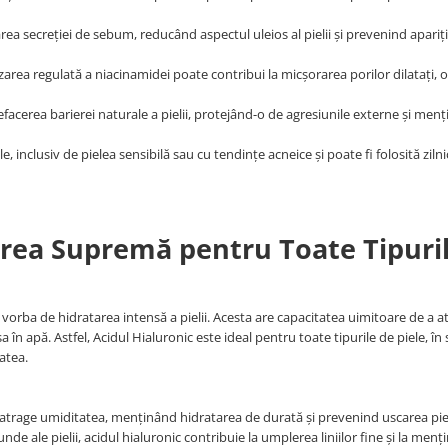
rarea secreției de sebum, reducând aspectul uleios al pielii și prevenind apariț
lizarea regulată a niacinamidei poate contribui la micșorarea porilor dilatați, 
refacerea barierei naturale a pielii, protejând-o de agresiunile externe și men
, inclusiv de pielea sensibilă sau cu tendințe acneice și poate fi folosită ziln
area Supremă pentru Toate Tipuri
vorba de hidratarea intensă a pielii. Acesta are capacitatea uimitoare de a at
 în apă. Astfel, Acidul Hialuronic este ideal pentru toate tipurile de piele, în 
atea.
și atrage umiditatea, menținând hidratarea de durată și prevenind uscarea piel
unde ale pielii, acidul hialuronic contribuie la umplerea liniilor fine și la menț