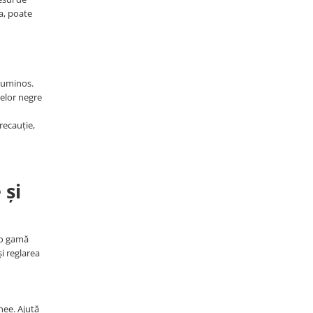
ea, poate
 luminos.
telor negre
precauție,
 și
u o gamă
i reglarea
nee. Ajută