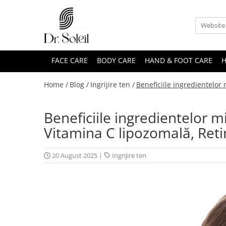
FACE CARE
BODY CARE
HAND & FOOT CARE
H
Home /
Blog /
Ingrijire ten /
Beneficiile ingredientelor
Beneficiile ingredientelor 
Vitamina C lipozomală, Reti
20 August 2025
|
Ingrijire ten