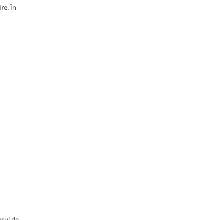
re. În
esul de