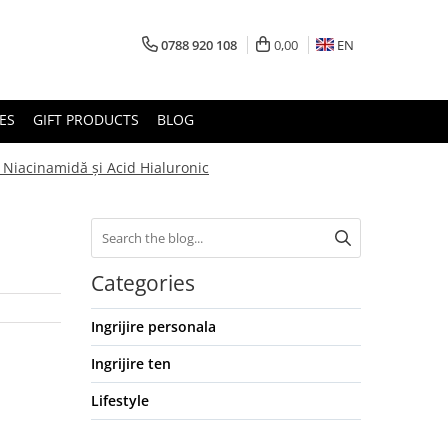
0788 920 108
0,00
EN
ES
GIFT PRODUCTS
BLOG
, Niacinamidă și Acid Hialuronic
Categories
Ingrijire personala
Ingrijire ten
Lifestyle