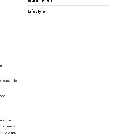
Ingrijire ten
Lifestyle
re
perioadă de
pot
anziție
n această
 simptome,