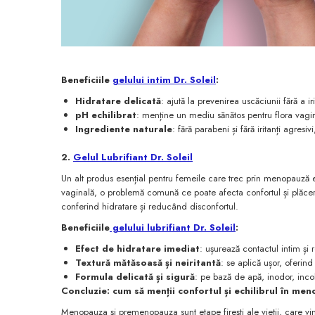
Beneficiile
gelului intim Dr. Soleil
:
Hidratare delicată
: ajută la prevenirea uscăciunii fără a ir
pH echilibrat
: menține un mediu sănătos pentru flora vagi
Ingrediente naturale
: fără parabeni și fără iritanți agres
2.
Gelul Lubrifiant Dr. Soleil
Un alt produs esențial pentru femeile care trec prin menopauză e
vaginală, o problemă comună ce poate afecta confortul și plăcerea î
conferind hidratare și reducând disconfortul.
Beneficiile
gelului lubrifiant Dr. Soleil
:
Efect de hidratare imediat
: ușurează contactul intim și re
Textură mătăsoasă și neiritantă
: se aplică ușor, oferind
Formula delicată și sigură
: pe bază de apă, inodor, incolo
Concluzie: cum să menții confortul și echilibrul în me
Menopauza și premenopauza sunt etape firești ale vieții, care vi