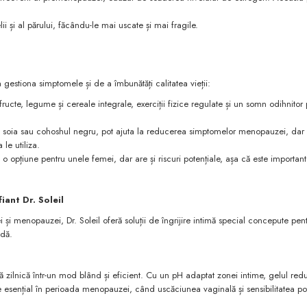
i și al părului, făcându-le mai uscate și mai fragile.
gestiona simptomele și de a îmbunătăți calitatea vieții:
ructe, legume și cereale integrale, exerciții fizice regulate și un somn odihnitor 
 soia sau cohoshul negru, pot ajuta la reducerea simptomelor menopauzei, dar 
le utiliza.
o opțiune pentru unele femei, dar are și riscuri potențiale, așa că este important 
fiant Dr. Soleil
și menopauzei, Dr. Soleil oferă soluții de îngrijire intimă special concepute pen
adă.
ă zilnică într-un mod blând și eficient. Cu un pH adaptat zonei intime, gelul redu
este esențial în perioada menopauzei, când uscăciunea vaginală și sensibilitatea p