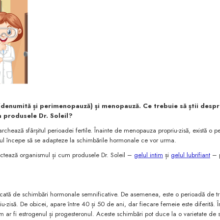
denumită și perimenopauză) și menopauză. Ce trebuie să știi desp
a produsele Dr. Soleil?
chează sfârșitul perioadei fertile. Înainte de menopauza propriu-zisă, există o 
ul începe să se adapteze la schimbările hormonale ce vor urma.
ectează organismul și cum produsele Dr. Soleil –
gelul intim
și
gelul lubrifiant
– 
cată de schimbări hormonale semnificative. De asemenea, este o perioadă de tr
zisă. De obicei, apare între 40 și 50 de ani, dar fiecare femeie este diferită. Î
 ar fi estrogenul și progesteronul. Aceste schimbări pot duce la o varietate de