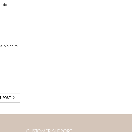
ut de
ja pielea ta
T POST
CUSTOMER SUPPORT