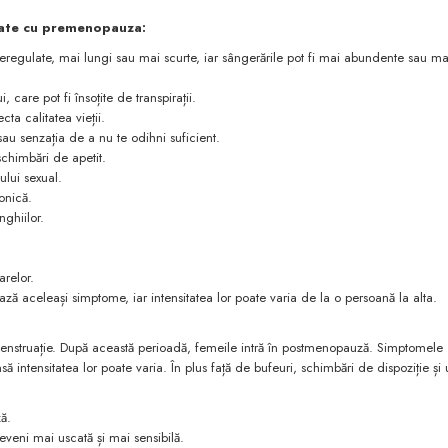
iate cu premenopauza:
eregulate, mai lungi sau mai scurte, iar sângerările pot fi mai abundente sau ma
, care pot fi însoțite de transpirații.
ta calitatea vieții.
sau senzația de a nu te odihni suficient.
 schimbări de apetit.
ului sexual.
onică.
nghiilor.
arelor.
ă aceleași simptome, iar intensitatea lor poate varia de la o persoană la alta.
menstruație. După această perioadă, femeile intră în postmenopauză. Simptomele
intensitatea lor poate varia. În plus față de bufeuri, schimbări de dispoziție și
ză.
eveni mai uscată și mai sensibilă.