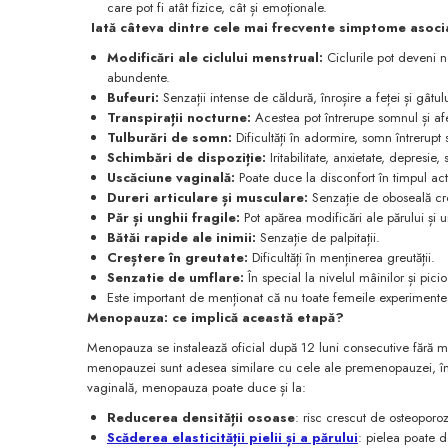
care pot fi atât fizice, cât și emoționale.
Iată câteva dintre cele mai frecvente simptome asoc
Modificări ale ciclului menstrual:
Ciclurile pot deveni n
abundente.
Bufeuri:
Senzații intense de căldură, înroșire a feței și gâtului
Transpirații nocturne:
Acestea pot întrerupe somnul și afec
Tulburări de somn:
Dificultăți în adormire, somn întrerupt 
Schimbări de dispoziție:
Iritabilitate, anxietate, depresie,
Uscăciune vaginală:
Poate duce la disconfort în timpul act
Dureri articulare și musculare:
Senzație de oboseală cr
Păr și unghii fragile:
Pot apărea modificări ale părului și u
Bătăi rapide ale inimii:
Senzație de palpitații.
Creștere în greutate:
Dificultăți în menținerea greutății.
Senzatie de umflare:
În special la nivelul mâinilor și picio
Este important de menționat că nu toate femeile experimenteaz
Menopauza: ce implică această etapă?
Menopauza se instalează oficial după 12 luni consecutive fără 
menopauzei sunt adesea similare cu cele ale premenopauzei, însă 
vaginală, menopauza poate duce și la:
Reducerea densității osoase
: risc crescut de osteoporo
Scăderea elasticității pielii și a părului
: pielea poate d