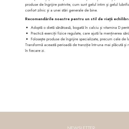
produse de îngrijire potrivite, cum sunt gelul intim și gelul lubrif
confort zilnic și a unei stări generale de bine.
Recomandările noastre pentru un stil de viață echilib
Adoptă o dietă sănătoasă, bogată în calciu și vitamina D pent
Practică exerciții fizice regulate, care ajută la menținerea sănă
Folosește produse de îngrijire specializate, precum cele de la
Transformă această perioadă de tranziție într-una mai plăcută și rel
în fiecare zi.
NEWSLETTER