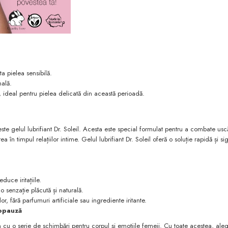
ita pielea sensibilă.
nală.
ivi, ideal pentru pielea delicată din această perioadă.
ste gelul lubrifiant Dr. Soleil. Acesta este special formulat pentru a combate us
n timpul relațiilor intime. Gelul lubrifiant Dr. Soleil oferă o soluție rapidă și si
duce iritațiile.
 o senzație plăcută și naturală.
r, fără parfumuri artificiale sau ingrediente iritante.
nopauză
n cu o serie de schimbări pentru corpul și emoțiile femeii. Cu toate acestea, ale