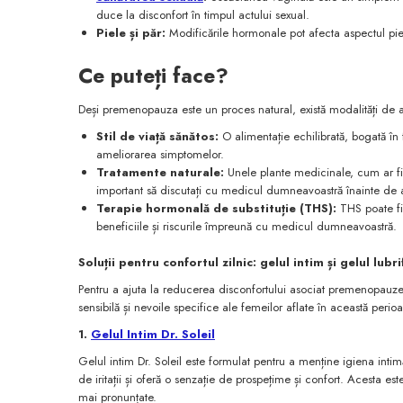
duce la disconfort în timpul actului sexual.
Piele și păr:
Modificările hormonale pot afecta aspectul pieli
Ce puteți face?
Deși premenopauza este un proces natural, există modalități de a 
Stil de viață sănătos:
O alimentație echilibrată, bogată în f
ameliorarea simptomelor.
Tratamente naturale:
Unele plante medicinale, cum ar fi
important să discutați cu medicul dumneavoastră înainte de a 
Terapie hormonală de substituție (THS):
THS poate fi 
beneficiile și riscurile împreună cu medicul dumneavoastră.
Soluții pentru confortul zilnic: gelul intim și gelul lubri
Pentru a ajuta la reducerea disconfortului asociat premenopauzei 
sensibilă și nevoile specifice ale femeilor aflate în această perio
1.
Gelul Intim Dr. Soleil
Gelul intim Dr. Soleil este formulat pentru a menține igiena intim
de iritații și oferă o senzație de prospețime și confort. Acesta 
mai pronunțate.