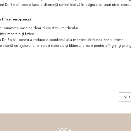
iant Dr. Soleil, poate face o diferență semnificativă în asigurarea unui nivel cresc
rat în menopauză:
ru sănătatea oaselor, doar după sfatul medicului.
tății mentale și fizice.
 Dr. Soleil, pentru a reduce disconfortul și a menține sănătatea zonei intime.
axantă cu ajutorul unor soluții naturale și blânde, create pentru a îngriji și prote
NEX
SOCIAL