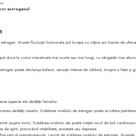
ui.
 este
estrogenul
.
n
estrogen. Aceste fluctuații hormonale pot începe cu câțiva ani înainte de ultim
 pot duce la cicluri menstruale mai scurte sau mai lungi, cu sângerări mai abun
trogen poate declanșa bufeuri, senzații intense de căldură, înroșire a feței și gâ
se aspecte ale sănătății femeilor:
inerea sănătății oaselor. Scăderea nivelului de estrogen poate accelera pierdere
ctor asupra inimii. Scăderea nivelului său poate crește riscul de boli cardiovasc
 de spirit, provocând iritabilitate, anxietate sau depresie.
frecvent al premenopauzei, cauzat de scăderea nivelului de estrogen. Aceasta