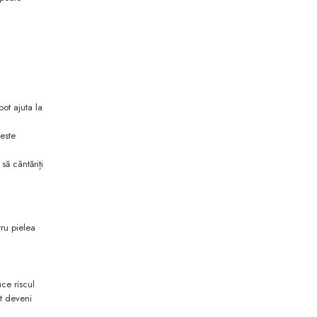
pot ajuta la
este
să cântăriți
tru pielea
ce riscul
ot deveni