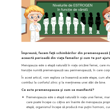
Împreună, facem față schimbărilor din premenopauză (
această perioadă din viața femeilor și cum te pot ajut
Menopauza este o etapă naturală în viața oricărei femei, care mar
tranziție numită premenopauză sau perimenopauză, în care corp
În acest articol, vom explora ce înseamnă aceste etape, cum af
contribui la confortul zilnic și la menținerea unei stări de bine.
Ce este premenopauza și cum se manifestă?
Premenopauza este o etapă naturală în viața unei femei, mar
care poate începe cu câțiva ani înainte de menopauza propriu-
etapă, organismul începe să producă mai puțini hormoni, cum