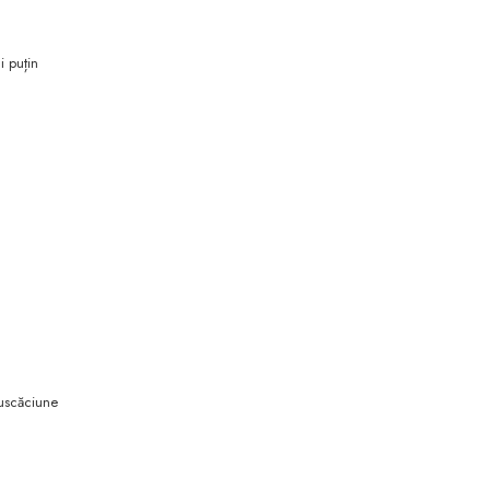
i puțin
 uscăciune