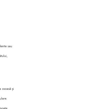
a
dente sau
tului,
a osoasă și
ulare.
 poate