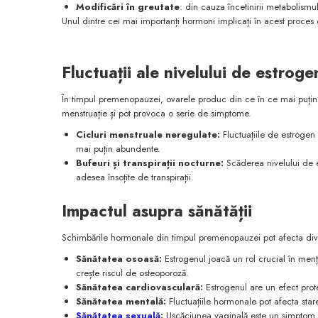
Modificări în greutate
: din cauza încetinirii metabolismul
Unul dintre cei mai importanți hormoni implicați în acest proces
Fluctuații ale nivelului de estroge
În timpul premenopauzei, ovarele produc din ce în ce mai puțin 
menstruație și pot provoca o serie de simptome.
Cicluri menstruale neregulate:
Fluctuațiile de estrogen
mai puțin abundente.
Bufeuri și transpirații nocturne:
Scăderea nivelului de es
adesea însoțite de transpirații.
Impactul asupra sănătății
Schimbările hormonale din timpul premenopauzei pot afecta diver
Sănătatea osoasă:
Estrogenul joacă un rol crucial în menț
crește riscul de osteoporoză.
Sănătatea cardiovasculară:
Estrogenul are un efect prote
Sănătatea mentală:
Fluctuațiile hormonale pot afecta starea
Sănătatea sexuală
:
Uscăciunea vaginală este un simptom 