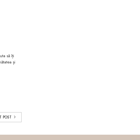
ta să îți
ătatea și
T POST