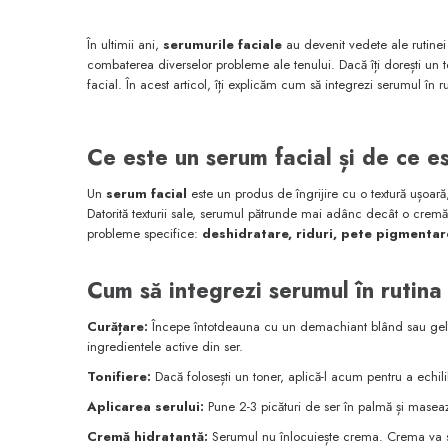
În ultimii ani,
serumurile faciale
au devenit vedete ale rutinei d
combaterea diverselor probleme ale tenului. Dacă îți dorești un ten
facial. În acest articol, îți explicăm cum să integrezi serumul în r
Ce este un serum facial și de ce e
Un
serum facial
este un produs de îngrijire cu o textură ușoară,
Datorită texturii sale, serumul pătrunde mai adânc decât o cremă o
probleme specifice:
deshidratare, riduri, pete pigmentare,
Cum să integrezi serumul în rutina 
Curățare:
Începe întotdeauna cu un demachiant blând sau gel d
ingredientele active din ser.
Tonifiere:
Dacă folosești un toner, aplică-l acum pentru a echilib
Aplicarea serului:
Pune 2-3 picături de ser în palmă și masează
Cremă hidratantă:
Serumul nu înlocuiește crema. Crema va sig