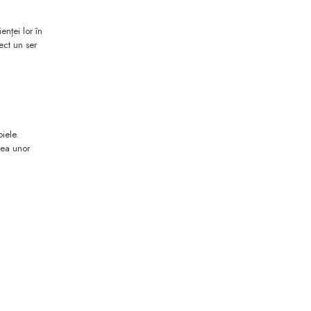
enței lor în
ect un ser
iele.
rea unor