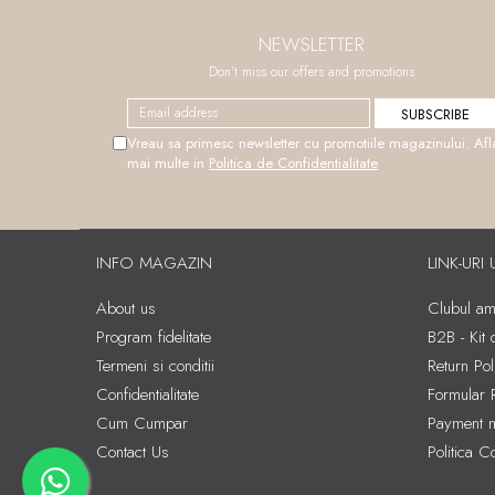
NEWSLETTER
Don't miss our offers and promotions
Vreau sa primesc newsletter cu promotiile magazinului. Afl
mai multe in
Politica de Confidentialitate
INFO MAGAZIN
LINK-URI 
About us
Clubul amb
Program fidelitate
B2B - Kit
Termeni si conditii
Return Pol
Confidentialitate
Formular 
Cum Cumpar
Payment 
Contact Us
Politica C