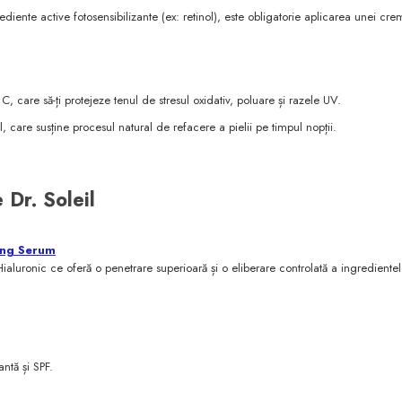
iente active fotosensibilizante (ex: retinol), este obligatorie aplicarea unei cr
, care să-ți protejeze tenul de stresul oxidativ, poluare și razele UV.
care susține procesul natural de refacere a pielii pe timpul nopții.
Dr. Soleil
ing Serum
luronic ce oferă o penetrare superioară și o eliberare controlată a ingredientel
ntă și SPF.