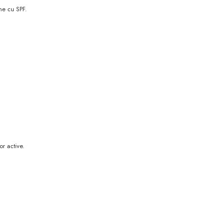
eme cu SPF.
or active.