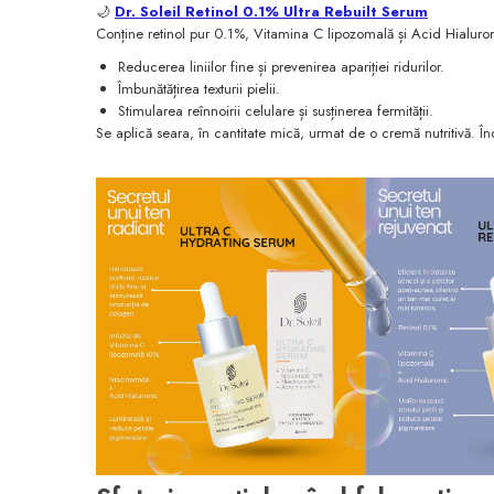
🌙
Dr. Soleil Retinol 0.1% Ultra Rebuilt Serum
Conține retinol pur 0.1%, Vitamina C lipozomală și Acid Hialuroni
Reducerea liniilor fine și prevenirea apariției ridurilor.
Îmbunătățirea texturii pielii.
Stimularea reînnoirii celulare și susținerea fermității.
Se aplică seara, în cantitate mică, urmat de o cremă nutritivă. Î