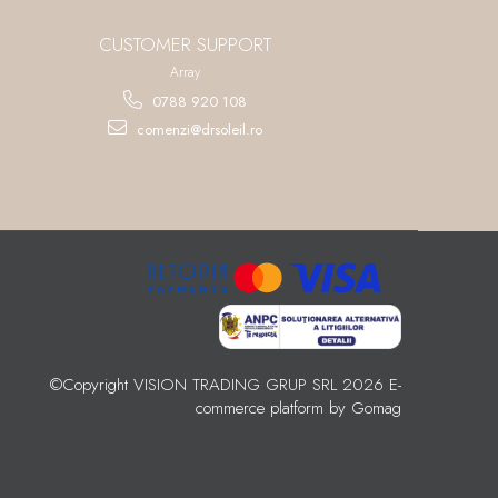
CUSTOMER SUPPORT
Array
0788 920 108
comenzi@drsoleil.ro
©Copyright VISION TRADING GRUP SRL 2026
E-
commerce platform by Gomag