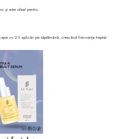
c și este ideal pentru:
ncepe cu 2-3 aplicări pe săptămână, crescând frecvența treptat.