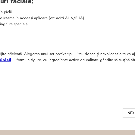
uri faciale:
 pielii.
ve iritante în aceeași aplicare (ex: acizi AHA/BHA).
ngrijire specială.
ire eficientă. Alegerea unui ser potrivit tipului tău de ten și nevoilor sale te va aju
 Soleil
– formule sigure, cu ingrediente active de calitate, gândite să susțină săn
NEX