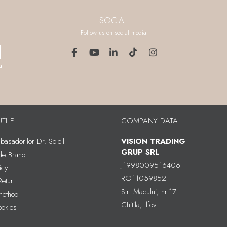
SOCIAL
Follow us on social media
a
UTILE
COMPANY DATA
asadorilor Dr. Soleil
VISION TRADING
GRUP SRL
 de Brand
J1998009516406
icy
RO11059852
Retur
Str. Macului, nr.17
method
Chitila, Ilfov
ookies