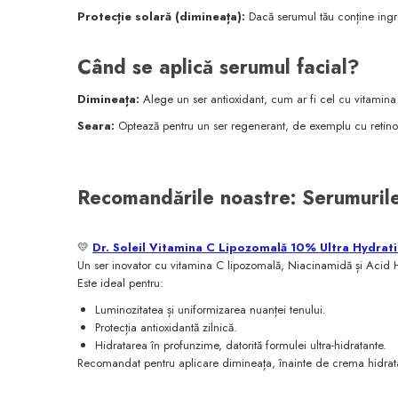
Protecție solară (dimineața):
Dacă serumul tău conține ingred
Când se aplică serumul facial?
Dimineața:
Alege un ser antioxidant, cum ar fi cel cu vitamina C
Seara:
Optează pentru un ser regenerant, de exemplu cu retinol, 
Recomandările noastre: Serumurile 
💛
Dr. Soleil Vitamina C Lipozomală 10% Ultra Hydrat
Un ser inovator cu vitamina C lipozomală, Niacinamidă și Acid Hia
Este ideal pentru:
Luminozitatea și uniformizarea nuanței tenului.
Protecția antioxidantă zilnică.
Hidratarea în profunzime, datorită formulei ultra-hidratante.
Recomandat pentru aplicare dimineața, înainte de crema hidrata