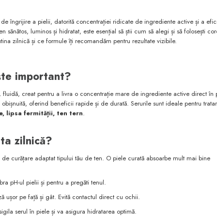
e îngrijire a pielii, datorită concentrației ridicate de ingrediente active și a efici
 sănătos, luminos și hidratat, este esențial să știi cum să alegi și să folosești cor
utina zilnică și ce formule îți recomandăm pentru rezultate vizibile.
ste important?
 fluidă, creat pentru a livra o concentrație mare de ingrediente active direct în p
bișnuită, oferind beneficii rapide și de durată. Serurile sunt ideale pentru trata
 lipsa fermității, ten tern
.
ta zilnică?
e curățare adaptat tipului tău de ten. O piele curată absoarbe mult mai bine
ra pH-ul pielii și pentru a pregăti tenul.
 ușor pe față și gât. Evită contactul direct cu ochii.
ila serul în piele și va asigura hidratarea optimă.