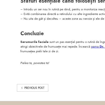
Sfaturi esențiale când folosești ser
– Introdu un ser nou în rutină pe rând, pentru a monitoriza reacția
– Evită combinarea directă a retinolului cu alte ingrediente acti
– Nu uita de gât și decolteu – aceste zone au nevoie și ele de î
Concluzie
Serumurile faciale
sunt un pas esențial pentru o rutină de îngrij
atingi obiectivele de frumusețe mai repede. Încearcă
gama
Dr.
frumusețea pielii tale zi de zi.
Pielea ta, povestea ta!
PREVIOUS POST