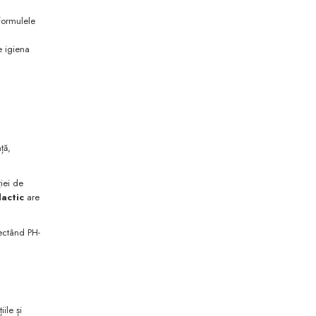
formulele
e igiena
ță,
ției de
lactic
are
pectând PH-
ile și