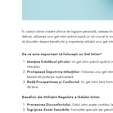
În cadrul rutinei noastre zilnice de îngrijire personală, adesea 
delicat, utilizarea unui gel intim potrivit joacă un rol crucial în
să discutăm despre beneficiile și importanța utilizării unui gel int
De ce este important să folosești un Gel Intim?
Menține Echilibrul pH-ului:
Un gel intim potrivit ajută la m
infecțiilor.
Protejează Împotriva Infecțiilor:
Folosirea unui gel intim
barieră de protecție suplimentară.
Redă Prospetimea și Confortul:
Un gel intim bine formu
de bine.
Beneficii ale Utilizării Regulate a Gelului Intim:
Prevenirea Disconfortului:
Gelul intim poate contribui la
Îngrijirea Zonei Sensibile:
Formulele speciale ale geluril