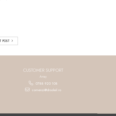
T POST
CUSTOMER SUPPORT
Array
0788 920 108
comenzi@drsoleil.ro