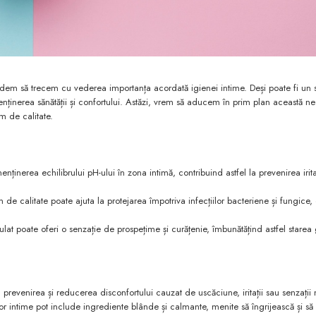
tindem să trecem cu vederea importanța acordată igienei intime. Deși poate fi un 
 menținerea sănătății și confortului. Astăzi, vrem să aducem în prim plan această nec
im de calitate.
enținerea echilibrului pH-ului în zona intimă, contribuind astfel la prevenirea iritaț
 de calitate poate ajuta la protejarea împotriva infecțiilor bacteriene și fungice,
lat poate oferi o senzație de prospețime și curățenie, îmbunătățind astfel starea
 prevenirea și reducerea disconfortului cauzat de uscăciune, iritații sau senzații 
or intime pot include ingrediente blânde și calmante, menite să îngrijească și să