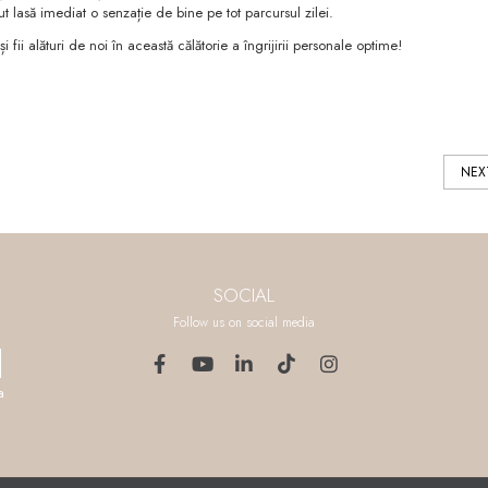
ut lasă imediat o senzație de bine pe tot parcursul zilei.
fii alături de noi în această călătorie a îngrijirii personale optime!
NEX
SOCIAL
Follow us on social media
a