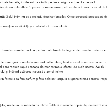
u toate femeile, indiferent de vârstă, pentru a asigura o igienă adecvată.
ptează sau cele aflate în perioada menopauzei pot beneficia în mod special de 
mă:
Gelul intim nu este exclusiv destinat femeilor. Orice persoană preocupată d
ru menținerea sănătății și confortului în zona intimă.
 dermato-cosmetic, indicat pentru toate fazele biologice ale femeilor: adolescen
nte care ajută la neutralizarea radicalilor liberi, fiind eficient în reducerea senza
l care reduce rapid senzația de mâncărime și efectul de piele uscată.
Acidul 
lui și întărind apărarea naturală a zonei intime.
prin formula sa fără parfum și fără colorant, asigură o igienă zilnică corectă, res
ilor, uscăciunii și mâncărimii intime. Înlătură mirosurile neplăcute, calmează iritați