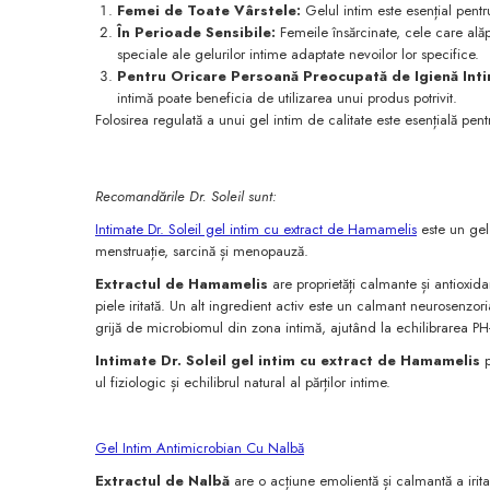
Femei de Toate Vârstele:
Gelul intim este esențial pentr
În Perioade Sensibile:
Femeile însărcinate, cele care ală
speciale ale gelurilor intime adaptate nevoilor lor specifice.
Pentru Oricare Persoană Preocupată de Igienă Inti
intimă poate beneficia de utilizarea unui produs potrivit.
Folosirea regulată a unui gel intim de calitate este esențială pent
Recomandările Dr. Soleil sunt:
Intimate Dr. Soleil gel intim cu extract de Hamamelis
este un gel
menstruație, sarcină și menopauză.
Extractul de Hamamelis
are proprietăți calmante și antioxida
piele iritată. Un alt ingredient activ este
un calmant neurosenzoria
grijă de microbiomul din zona intimă, ajutând la echilibrarea PH-u
Intimate Dr. Soleil gel intim cu extract de Hamamelis
ul fiziologic și echilibrul natural al părților intime.
Gel Intim Antimicrobian Cu Nalbă
Extractul de Nalbă
are o acțiune emolientă și calmantă a iritați