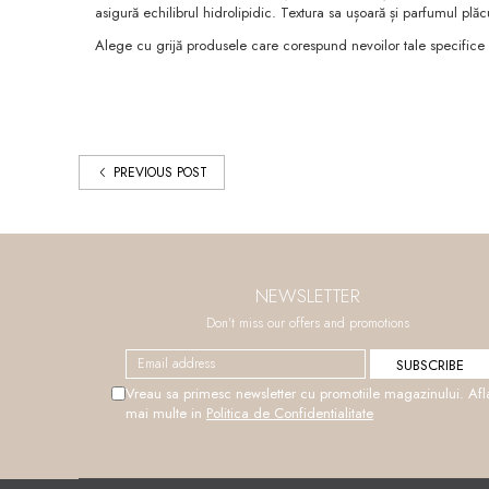
asigură echilibrul hidrolipidic. Textura sa ușoară și parfumul plăc
Alege cu grijă produsele care corespund nevoilor tale specifice și 
PREVIOUS POST
NEWSLETTER
Don't miss our offers and promotions
Vreau sa primesc newsletter cu promotiile magazinului. Afl
mai multe in
Politica de Confidentialitate