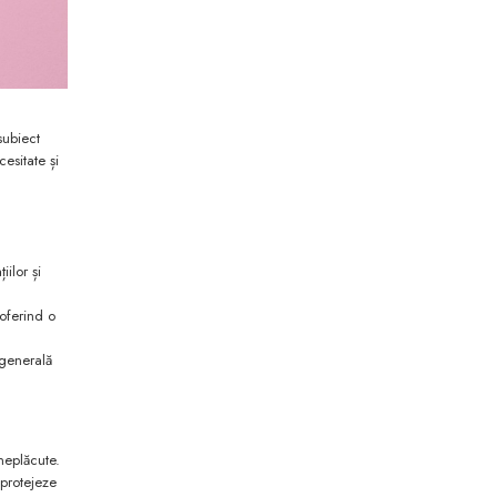
subiect
esitate și
iilor și
 oferind o
 generală
neplăcute.
 protejeze