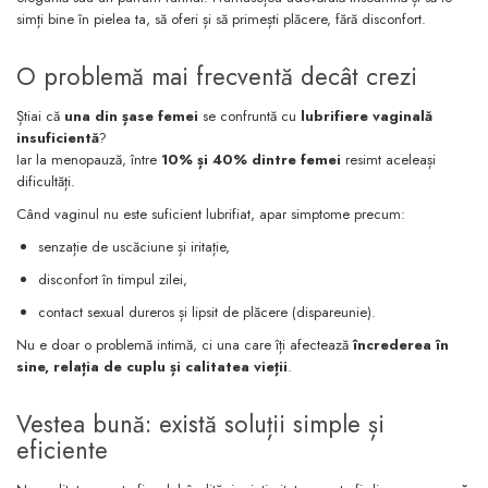
simți bine în pielea ta, să oferi și să primești plăcere, fără disconfort.
O problemă mai frecventă decât crezi
Știai că
una din șase femei
se confruntă cu
lubrifiere vaginală
insuficientă
?
Iar la menopauză, între
10% și 40% dintre femei
resimt aceleași
dificultăți.
Când vaginul nu este suficient lubrifiat, apar simptome precum:
senzație de uscăciune și iritație,
disconfort în timpul zilei,
contact sexual dureros și lipsit de plăcere (dispareunie).
Nu e doar o problemă intimă, ci una care îți afectează
încrederea în
sine, relația de cuplu și calitatea vieții
.
Vestea bună: există soluții simple și
eficiente