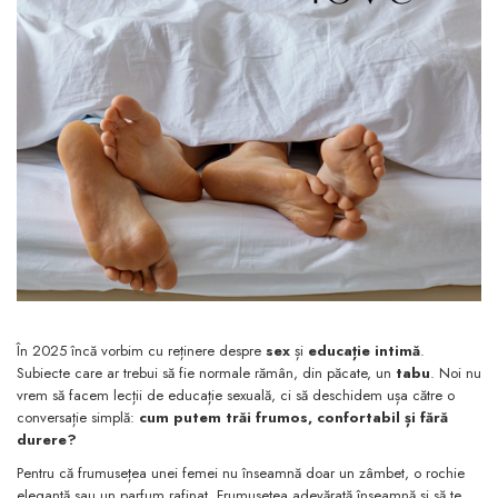
În 2025 încă vorbim cu reținere despre
sex
și
educație intimă
.
Subiecte care ar trebui să fie normale rămân, din păcate, un
tabu
. Noi nu
vrem să facem lecții de educație sexuală, ci să deschidem ușa către o
conversație simplă:
cum putem trăi frumos, confortabil și fără
durere?
Pentru că frumusețea unei femei nu înseamnă doar un zâmbet, o rochie
elegantă sau un parfum rafinat. Frumusețea adevărată înseamnă și să te