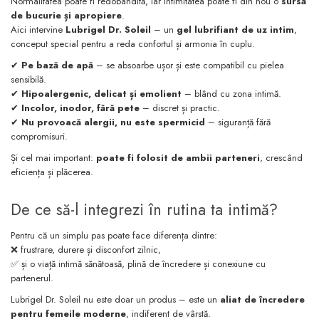
Normalitatea poate fi redobândită, iar intimitatea poate fi din nou o
sursă
de bucurie și apropiere
.
Aici intervine
Lubrigel Dr. Soleil
– un
gel lubrifiant de uz intim
,
conceput special pentru a reda confortul și armonia în cuplu.
✔
Pe bază de apă
– se absoarbe ușor și este compatibil cu pielea
sensibilă.
✔
Hipoalergenic, delicat și emolient
– blând cu zona intimă.
✔
Incolor, inodor, fără pete
– discret și practic.
✔
Nu provoacă alergii, nu este spermicid
– siguranță fără
compromisuri.
Și cel mai important:
poate fi folosit de ambii parteneri
, crescând
eficiența și plăcerea.
De ce să-l integrezi în rutina ta intimă?
Pentru că un simplu pas poate face diferența dintre:
❌ frustrare, durere și disconfort zilnic,
✅ și o viață intimă sănătoasă, plină de încredere și conexiune cu
partenerul.
Lubrigel Dr. Soleil nu este doar un produs – este un
aliat de încredere
pentru femeile moderne
, indiferent de vârstă.