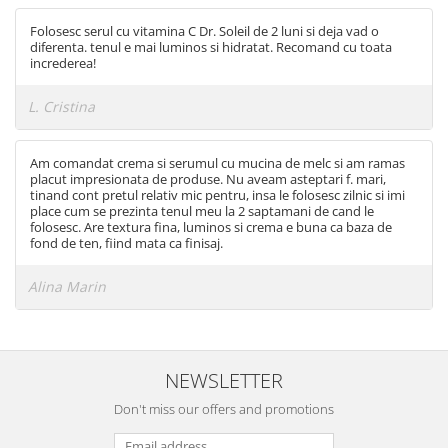
Folosesc serul cu vitamina C Dr. Soleil de 2 luni si deja vad o
diferenta. tenul e mai luminos si hidratat. Recomand cu toata
increderea!
L. Cristina
Am comandat crema si serumul cu mucina de melc si am ramas
placut impresionata de produse. Nu aveam asteptari f. mari,
tinand cont pretul relativ mic pentru, insa le folosesc zilnic si imi
place cum se prezinta tenul meu la 2 saptamani de cand le
folosesc. Are textura fina, luminos si crema e buna ca baza de
fond de ten, fiind mata ca finisaj.
Alina Marin
NEWSLETTER
Don't miss our offers and promotions