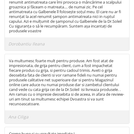
renumit antimatreata care îmi provoca o mâncărime a scalpului
groaznica și făceam o matreata.... de numai zic. Pe cel
antimatreata cu Galbenele îl folosește soțul meu. El care nu ar fi
renunțat la acel renumit șampon antimatreata nici in ruptul
capului. Azi e mulțumit de șamponul cu Galbenele de la Dr.Soleil
Cu siguranța o să le recumpăram. Suntem așa incantați de
produsele voastre
Dorobantiu Ileana
Va multumesc foarte mult pentru produse. Am fost atat de
impresionata, de grija pentru client, cum a fost impachetat
fiecare produs cu grija, si pentru cadoul trimis. Aveti o grija
deosebita fata de clienti si vor ramane fideli nu numai pentru
produsele calitative net superioare dar si pentru Magazinul
online care aduce nu numai produse dar si zambetul clientului
cand vede cu cata grija cei de la Dr.Soleil isi livreaza produsele. .
Am ramas cu o impresie deosebita si de aceea, in afara de review-
uri am tinut sa multumesc echipei Dvoastra si va sunt
recunoascatoare.
Ana Ciliga
Creme bune si cu rezultate imediate !