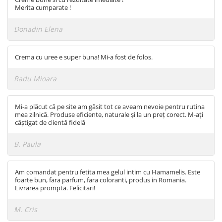
Merita cumparate !
Donadin Elena
Crema cu uree e super buna! Mi-a fost de folos.
Radu Mioara
Mi-a plăcut că pe site am găsit tot ce aveam nevoie pentru rutina
mea zilnică. Produse eficiente, naturale și la un preț corect. M-ați
câștigat de clientă fidelă
B. Paula
Am comandat pentru fetita mea gelul intim cu Hamamelis. Este
foarte bun, fara parfum, fara coloranti, produs in Romania.
Livrarea prompta. Felicitari!
M. Cris