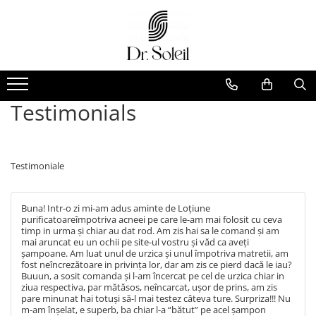
Testimonials
Testimoniale
Buna! Intr-o zi mi-am adus aminte de Loțiune
purificatoareîmpotriva acneei pe care le-am mai folosit cu ceva
timp in urma și chiar au dat rod. Am zis hai sa le comand și am
mai aruncat eu un ochii pe site-ul vostru și văd ca aveți
șampoane. Am luat unul de urzica și unul împotriva matretii, am
fost neîncrezătoare in privința lor, dar am zis ce pierd dacă le iau?
Buuun, a sosit comanda și l-am încercat pe cel de urzica chiar in
ziua respectiva, par mătăsos, neîncarcat, ușor de prins, am zis
pare minunat hai totuși să-l mai testez câteva ture. Surpriza!!! Nu
m-am înșelat, e superb, ba chiar l-a “bătut” pe acel șampon