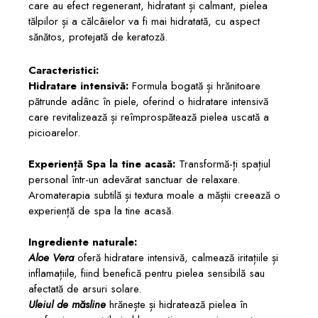
care au efect regenerant, hidratant și calmant, pielea
tălpilor și a călcâielor va fi mai hidratată, cu aspect
sănătos, protejată de keratoză.
Caracteristici:
Hidratare intensivă:
Formula bogată și hrănitoare
pătrunde adânc în piele, oferind o hidratare intensivă
care revitalizează și reîmprospătează pielea uscată a
picioarelor.
Experiență Spa la tine acasă:
Transformă-ți spațiul
personal într-un adevărat sanctuar de relaxare.
Aromaterapia subtilă și textura moale a măștii creează o
experiență de spa la tine acasă.
Ingrediente naturale:
Aloe Vera
oferă hidratare intensivă, calmează iritațiile și
inflamațiile, fiind benefică pentru pielea sensibilă sau
afectată de arsuri solare.
Uleiul de măsline
hrănește și hidratează pielea în