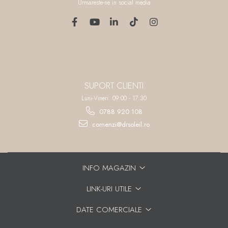
Urmareste-ne in social media
SUPORT CLIENTI
Luni-Vineri: 09:00 - 17:30
0788 920 108
comenzi@drsoleil.ro
INFO MAGAZIN
LINK-URI UTILE
DATE COMERCIALE