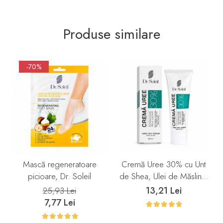
Produse similare
-70%
Mască regeneratoare
Cremă Uree 30% cu Unt
picioare, Dr. Soleil
de Shea, Ulei de Măsline,
Aloe Vera și Extract de
13,21 Lei
25,93 Lei
Lavandă, 50 ml, Dr. Soleil
7,77 Lei