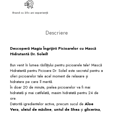
Brand cu 25+ ani experiență
Descriere
Descoperă Magia Îngrijirii Picioarelor cu Mască
Hidratantă Dr. Soleil!
Bun venit în lumea răsfățului pentru picioarele tale! Mască
Hidratantă pentru Picioare Dr. Soleil este secretul pentru a
oferi picioarelor tale acel moment de relaxare și
hidratare pe care îl merită.
În doar 20 de minute, pielea picioarelor va fi mai
hidratată și mai catifelată, maxim hidratată pentru 24 de
ore.
Datorită igredientelor active, precum sucul de
Aloe
Vera
,
uleiul de măsline
,
untul de Shea
și
glicerina
,