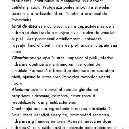
profunzime, contribuind la menținerea unui aspect
catifelat și suplu. Protejează pielea împotriva stresului
oxidativ și a radicalilor liberi, încetinind procesul de
îmbătrânire.
Untul de shea
este cunoscut pentru capacitatea sa de a
hidrata profund și de a menține nivelul optim de umiditate
al pielii. Are proprietatii antiinflamatorii, calmează
roșeața, fiind eficient în tratarea pielii uscate, crăpate sau
iritate.
Glicerina
atrage apa în stratul superior al pielii, oferind
hidratare continuă și menținând un nivel optim de
umiditate. Formează o barieră protectoare pe suprafața
pielii, ajutând la protejarea împotriva factorilor externi
nocivi.
Alantoina
este un derivat al acidului glioxilic cu
proprietati hidratante, calmante, cicatrizante și
reepitelizante, dar și antibacteriene.
Combinația acestor ingrediente în masca hidratanta Dr.
Soleil oferă beneficii sinergice, promovând sănătatea,
hidratarea și frumusețea pielii. Această mască nu doar
hidratează, ci și catifelează și netezește pielea picioarele.