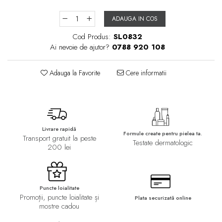
ADAUGA IN COS
Cod Produs:
SL0832
Ai nevoie de ajutor?
0788 920 108
Adauga la Favorite
Cere informatii
Livrare rapidă
Formule create pentru pielea ta.
Transport gratuit la peste
Testate dermatologic
200 lei
Puncte loialitate
Promoții, puncte loialitate și
Plata securizată online
mostre cadou