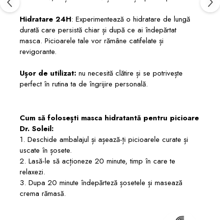
Hidratare 24H
: Experimentează o hidratare de lungă
durată care persistă chiar și după ce ai îndepărtat
masca. Picioarele tale vor rămâne catifelate și
revigorante.
Ușor de utilizat:
nu necesită clătire și se potrivește
perfect în rutina ta de îngrijire personală.
Cum să folosești masca hidratantă pentru picioare
Dr. Soleil:
1. Deschide ambalajul și așează-ți picioarele curate și
uscate în șosete.
2. Lasă-le să acționeze 20 minute, timp în care te
relaxezi.
3. Dupa 20 minute îndepărteză șosetele și masează
crema rămasă.