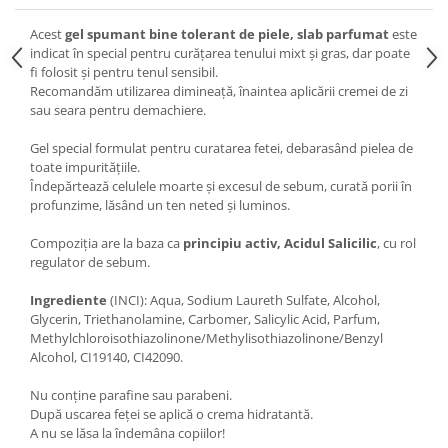
Acest
gel spumant bine tolerant de piele, slab parfumat
este
indicat în special pentru curățarea tenului mixt și gras, dar poate
fi folosit și pentru tenul sensibil.
Recomandăm utilizarea dimineață, înaintea aplicării cremei de zi
sau seara pentru demachiere.
Gel special formulat pentru curatarea fetei, debarasând pielea de
toate impuritățiile.
Îndepărtează celulele moarte și excesul de sebum, curată porii în
profunzime, lăsând un ten neted și luminos.
Compoziția are la baza ca
principiu activ, Acidul Salicilic
, cu rol
regulator de sebum.
Ingrediente
(INCI): Aqua, Sodium Laureth Sulfate, Alcohol,
Glycerin, Triethanolamine, Carbomer, Salicylic Acid, Parfum,
Methylchloroisothiazolinone/Methylisothiazolinone/Benzyl
Alcohol, CI19140, CI42090.
Nu conține parafine sau parabeni.
După uscarea feței se aplică o crema hidratantă.
A nu se lăsa la îndemâna copiilor!