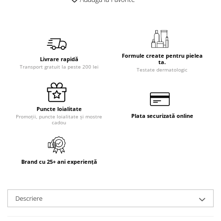
Formule create pentru pielea
Livrare rapidă
ta.
Transport gratuit la peste 200 lei
Testate dermatologic
Puncte loialitate
Plata securizată online
Promoții, puncte loialitate și mostre
cadou
Brand cu 25+ ani experiență
Descriere