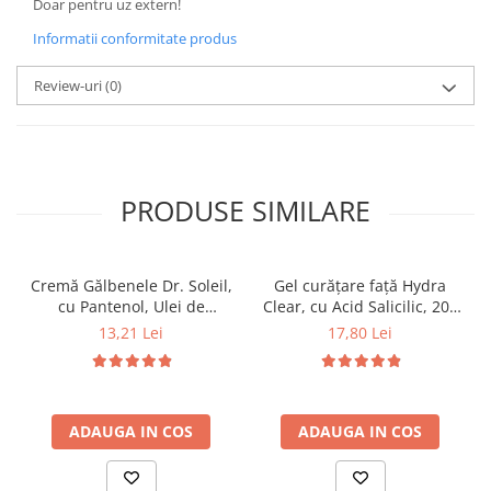
Doar pentru uz extern!
Informatii conformitate produs
Review-uri
(0)
PRODUSE SIMILARE
Cremă Gălbenele Dr. Soleil,
Gel curățare față Hydra
cu Pantenol, Ulei de
Clear, cu Acid Salicilic, 200
Măsline, Colagen Marin și
ml, Dr. Soleil
13,21 Lei
17,80 Lei
Ulei din Sâmburi de
Struguri, 50 ml, Dr. Soleil
ADAUGA IN COS
ADAUGA IN COS