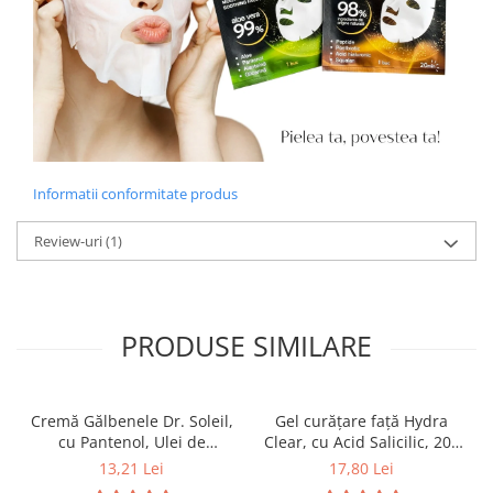
Informatii conformitate produs
Review-uri
(1)
PRODUSE SIMILARE
Cremă Gălbenele Dr. Soleil,
Gel curățare față Hydra
cu Pantenol, Ulei de
Clear, cu Acid Salicilic, 200
Măsline, Colagen Marin și
ml, Dr. Soleil
13,21 Lei
17,80 Lei
Ulei din Sâmburi de