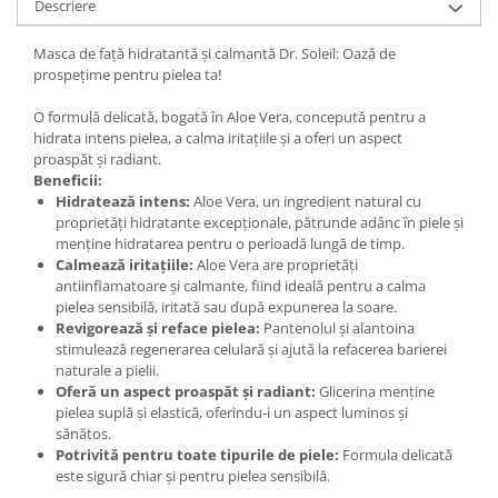
Descriere
Masca de față hidratantă și calmantă Dr. Soleil: Oază de
prospețime pentru pielea ta!
O formulă delicată, bogată în Aloe Vera, concepută pentru a
hidrata intens pielea, a calma iritațiile și a oferi un aspect
proaspăt și radiant.
Beneficii:
Hidratează intens:
Aloe Vera, un ingredient natural cu
proprietăți hidratante excepționale, pătrunde adânc în piele și
menține hidratarea pentru o perioadă lungă de timp.
Calmează iritațiile:
Aloe Vera are proprietăți
antiinflamatoare și calmante, fiind ideală pentru a calma
pielea sensibilă, iritată sau după expunerea la soare.
Revigorează și reface pielea:
Pantenolul și alantoina
stimulează regenerarea celulară și ajută la refacerea barierei
naturale a pielii.
Oferă un aspect proaspăt și radiant:
Glicerina menține
pielea suplă și elastică, oferindu-i un aspect luminos și
sănătos.
Potrivită pentru toate tipurile de piele:
Formula delicată
este sigură chiar și pentru pielea sensibilă.