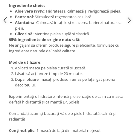
Ingrediente cheie:
Aloe vera (99%)
: Hidratează, calmează și revigorează pielea.
Pantenol
: Stimulează regenerarea celulară.
Alantoina
: Calmează iritațiile și refacerea barierei naturale a
pielii.
Glicerină
: Menține pielea suplă și elastică.
95% ingrediente de origine naturală:
Ne angajăm să oferim produse sigure și eficiente, formulate cu
ingrediente naturale de înaltă calitate.
Mod de utilizare:
Aplicați masca pe pielea curată și uscată.
Lăsați să acționeze timp de 20 minute.
După folosire, masați produsul rămas pe față, gât și zona
decolteului.
Experimentați o hidratare intensă și o senzație de calm cu masca
de față hidratantă și calmantă Dr. Soleil!
Comandați acum și bucurați-vă de o piele hidratată, calmă și
radiantă!
Conținut plic:
1 mască de față din material nețesut