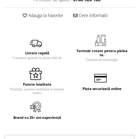
Adauga la Favorite
Cere informatii
Formule create pentru pielea
Livrare rapidă
ta.
Transport gratuit la peste 200 lei
Testate dermatologic
Puncte loialitate
Plata securizată online
Promoții, puncte loialitate și mostre
cadou
Brand cu 25+ ani experiență