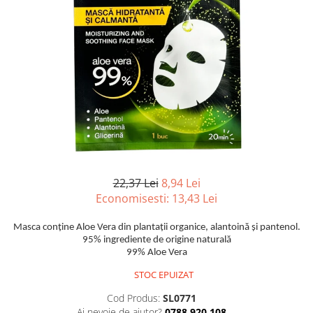
22,37 Lei
8,94 Lei
Economisesti:
13,43
Lei
Masca conține Aloe Vera din plantații organice, alantoină și pantenol.
95% ingrediente de origine naturală
99% Aloe Vera
STOC EPUIZAT
Cod Produs:
SL0771
Ai nevoie de ajutor?
0788 920 108