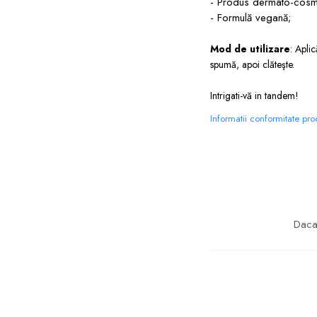
- Produs dermato-cosm
- Formulă vegană;
Mod de utilizare
:
Aplic
spumă, apoi clăteşte.
Intrigati-vă in tandem!
Informatii conformitate pr
Daca 