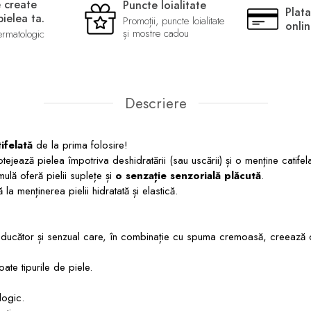
 create
Puncte loialitate
Plata
ielea ta.
Promoții, puncte loialitate
onli
și mostre cadou
ermatologic
Descriere
ifelată
de la prima folosire!
ejează pielea împotriva deshidratării (sau uscării) și o menține catifela
ulă oferă pielii suplețe și
o senzație senzorială plăcută
.
ă la menținerea pielii hidratată și elastică.
educător și senzual care, în combinație cu spuma cremoasă, creează o 
toate tipurile de piele.
logic.