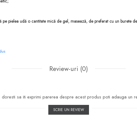
etic;
ă pe pielea udă o cantitate mică de gel, masează, de preferat cu un burete d
odus
Review-uri
(0)
doresti sa iti exprimi parerea despre acest produs poti adauga un r
SCRIE UN REVIEW