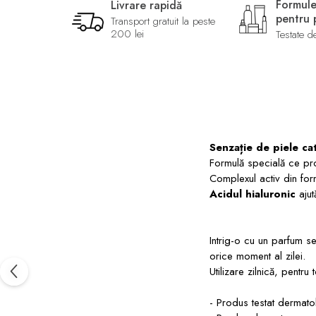
Formule
Livrare rapidă
pentru p
Transport gratuit la peste
200 lei
Testate d
Senzație de piele cat
Formulă specială ce prot
Complexul activ din form
Acidul hialuronic
ajut
Intrig-o cu un parfum s
orice moment al zilei.
Utilizare zilnică, pentru 
- Produs testat dermato