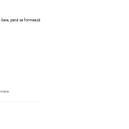
e baie, pană se formează
eview.