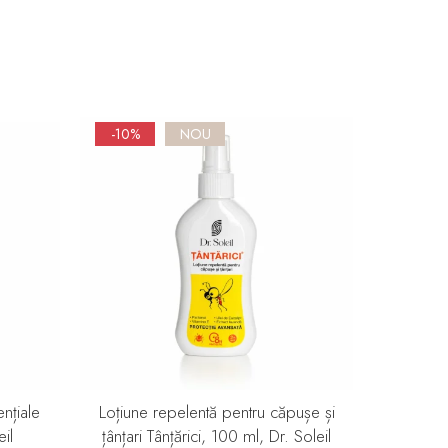
-10%
NOU
NOU
ențiale
Loțiune repelentă pentru căpușe și
Gel calma
il
țânțari Tânțărici, 100 ml, Dr. Soleil