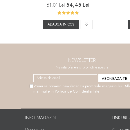
54,45 Lei
61,01 Lei
ADAUGA IN COS
NEWSLETTER
Nu rata ofertele si promotiile noastre
Vreau sa primesc newsletter cu promotiile magazinului. Afl
mai multe in
Politica de Confidentialitate
INFO MAGAZIN
LINK-URI 
Despre noi
Clubul amb