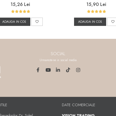
15,26 Lei
15,90 Lei
ADAUGA IN COS
ADAUGA IN COS
SOCIAL
Urmareste-ne in social media
a
UTILE
DATE COMERCIALE
asadorilor Dr. Soleil
VISION TRADING